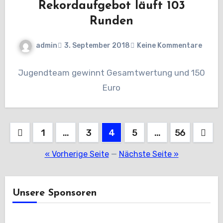
Rekordaufgebot läuft 103
Runden
admin
3. September 2018
Keine Kommentare
Jugendteam gewinnt Gesamtwertung und 150
Euro
Seitennummerierung
1
…
3
4
5
…
56
der
« Vorherige Seite
—
Nächste Seite »
Beiträge
Unsere Sponsoren