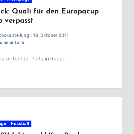
ock: Quali für den Europacup
 verpasst
tockabteilung
18. Oktober 2011
Kommentare
arer fünfter Platz in Regen
age
Fussball