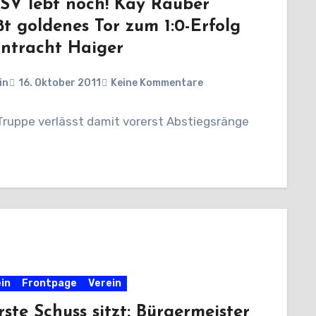
SV lebt noch! Kay Rauber
ßt goldenes Tor zum 1:0-Erfolg
intracht Haiger
in
16. Oktober 2011
Keine Kommentare
Truppe verlässt damit vorerst Abstiegsränge
in
Frontpage
Verein
rste Schuss sitzt: Bürgermeister