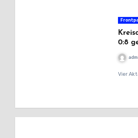
Frontp
Kreis
0:8 g
adm
Vier Akt