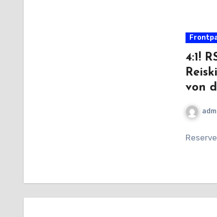
Frontp
4:1! 
Reisk
von d
adm
Reserve 