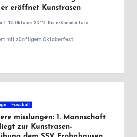
r eröffnet Kunstrasen
in
12. Oktober 2011
Keine Kommentare
ert mit zünftigem Oktoberfest
age
Fussball
ere misslungen: 1. Mannschaft
liegt zur Kunstrasen-
eihung dem SSV Frohnhausen