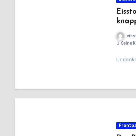
Eisst
knapp
eiss
Keine 
Undankb
Frontp