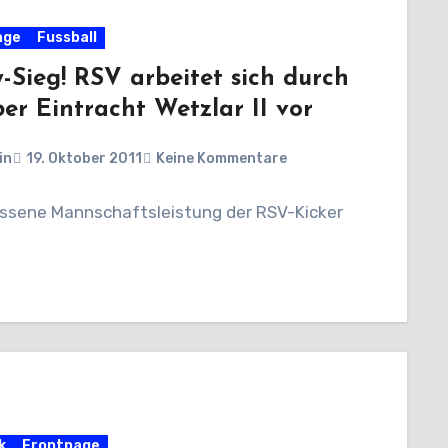
age
Fussball
-Sieg! RSV arbeitet sich durch
ber Eintracht Wetzlar II vor
in
19. Oktober 2011
Keine Kommentare
ssene Mannschaftsleistung der RSV-Kicker
k
Frontpage