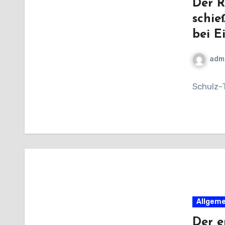
Der R
schie
bei E
adm
Schulz-
Allgeme
Der e