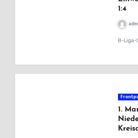
1:4
adm
B-Liga-
Frontp
1. Ma
Niede
Kreis