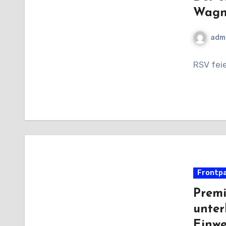
Wagne
adm
RSV fei
Frontp
Premi
unter
Einw