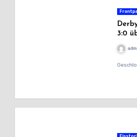
Frontp
Derby
3:0 ü
adm
Geschlo
Eisstoc