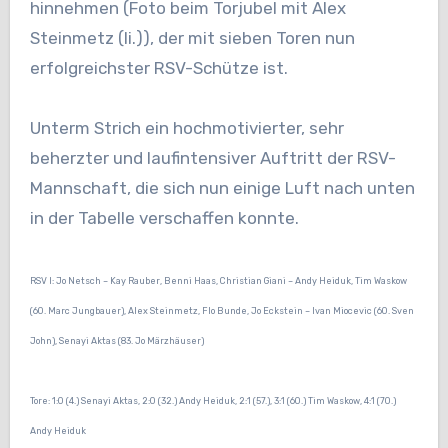
hinnehmen (Foto beim Torjubel mit Alex
Steinmetz (li.)), der mit sieben Toren nun
erfolgreichster RSV-Schütze ist.
Unterm Strich ein hochmotivierter, sehr
beherzter und laufintensiver Auftritt der RSV-
Mannschaft, die sich nun einige Luft nach unten
in der Tabelle verschaffen konnte.
RSV I: Jo Netsch – Kay Rauber, Benni Haas, Christian Giani – Andy Heiduk, Tim Waskow
(60. Marc Jungbauer), Alex Steinmetz, Flo Bunde, Jo Eckstein – Ivan Miocevic (60. Sven
John), Senayi Aktas (83. Jo Märzhäuser)
Tore: 1:0 (4.) Senayi Aktas, 2:0 (32.) Andy Heiduk, 2:1 (57.), 3:1 (60.) Tim Waskow, 4:1 (70.)
Andy Heiduk