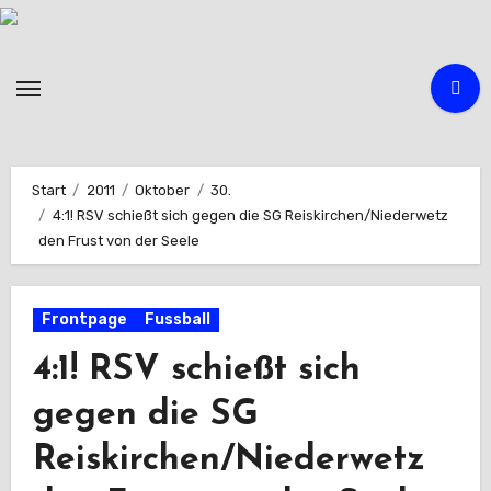
Zum
Inhalt
springen
Start
2011
Oktober
30.
4:1! RSV schießt sich gegen die SG Reiskirchen/Niederwetz
den Frust von der Seele
Frontpage
Fussball
4:1! RSV schießt sich
gegen die SG
Reiskirchen/Niederwetz