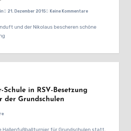
in
21. Dezember 2015
Keine Kommentare
nduft und der Nikolaus bescheren schöne
ng
er-Schule in RSV-Besetzung
er der Grundschulen
re
 Hallenfußballturnier für Grundschulen statt.