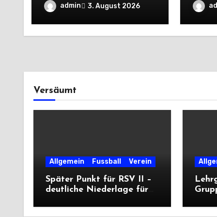
die Dritte
unter
admin
a
3. August 2026
deutli
Versäumt
Allgemein
Fussball
Verein
Allg
Später Punkt für RSV II –
Lehr
deutliche Niederlage für
Grup
die Dritte
unter
deutl