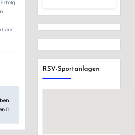
-Erfolg
n.
ht aus
RSV-Sportanlagen
aben
ten