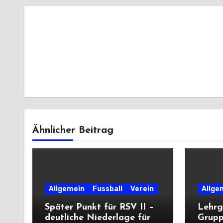
Ähnlicher Beitrag
Allgemein
Fussball
Verein
Allge
Später Punkt für RSV II –
Lehrg
deutliche Niederlage für
Grupp