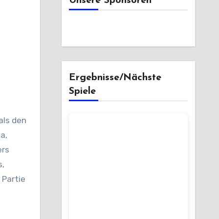
Unsere Sponsoren
Ergebnisse/Nächste
Spiele
a,
ers
s,
 Partie