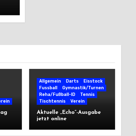
Allgemein
Darts
Eisstock
Fussball
Gymnastik/Turnen
Reha/Fußball-ID
Tennis
erein
Tischtennis
Verein
tag
Aktuelle „Echo“-Ausgabe
jetzt online