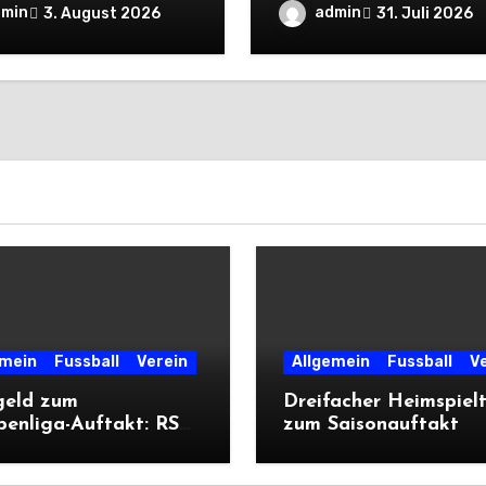
liegt Cleeberg
dmin
admin
3. August 2026
31. Juli 2026
ch
emein
Fussball
Verein
Allgemein
Fussball
V
geld zum
Dreifacher Heimspiel
penliga-Auftakt: RSV
zum Saisonauftakt
liegt Cleeberg
ich