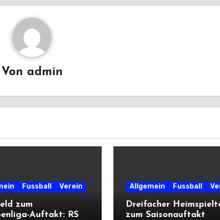
Von
admin
mein
Fussball
Verein
Allgemein
Fussball
Ve
eld zum
Dreifacher Heimspiel
enliga-Auftakt: RSV
zum Saisonauftakt