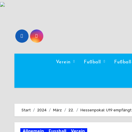
Zum
Inhalt
springen
Verein
Fußball
Fußbal
Start
2024
März
22.
Hessenpokal: U19 empfängt
Allgemein
Fussball
Verein