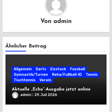
Von
admin
Ähnlicher Beitrag
Allgemein
Darts
Eisstock
Fussball
Gymnastik/Turnen
Reha/Fußball-ID
Tennis
Tischtennis
Verein
Aktuelle „Echo“-Ausgabe jetzt online
admin
29. Juli 2026