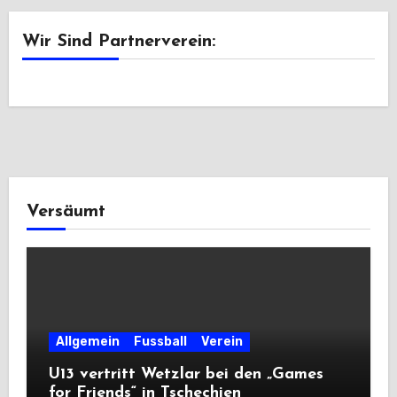
Wir Sind Partnerverein:
Versäumt
Allgemein
Fussball
Verein
U13 vertritt Wetzlar bei den „Games
for Friends“ in Tschechien