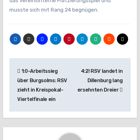
das vereinsinterne Platzierungsspiel und
musste sich mit Rang 24 begnügen.
Beitragsnavigation
1:0-Arbeitssieg
4:2! RSV landet in
über Burgsolms: RSV
Dillenburg lang
zieht in Kreispokal-
ersehnten Dreier
Viertelfinale ein