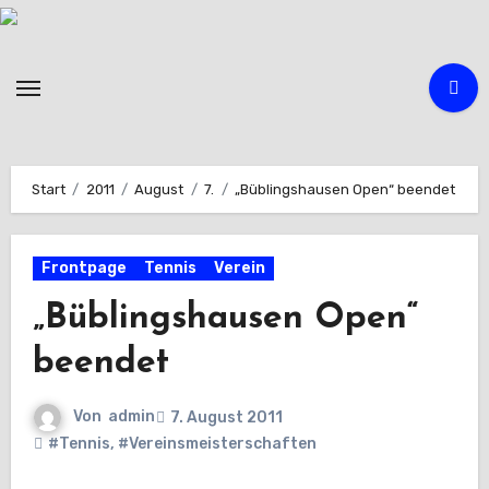
Zum
Inhalt
springen
Start
2011
August
7.
„Büblingshausen Open“ beendet
Frontpage
Tennis
Verein
„Büblingshausen Open“
beendet
Von
admin
7. August 2011
#Tennis
,
#Vereinsmeisterschaften