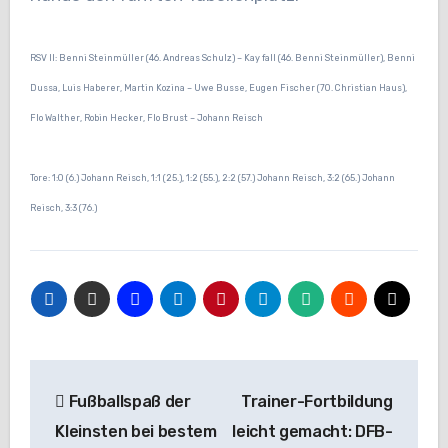
RSV II: Benni Steinmüller (46. Andreas Schulz) – Kay fall (46. Benni Steinmüller), Benni
Dussa, Luis Haberer, Martin Kozina – Uwe Busse, Eugen Fischer (70. Christian Haus),
Flo Walther, Robin Hecker, Flo Brust – Johann Reisch
Tore: 1:0 (6.) Johann Reisch, 1:1 (25.), 1:2 (55.), 2:2 (57.) Johann Reisch, 3:2 (65.) Johann
Reisch, 3:3 (76.)
Beitragsnavigation
Fußballspaß der
Trainer-Fortbildung
Kleinsten bei bestem
leicht gemacht: DFB-