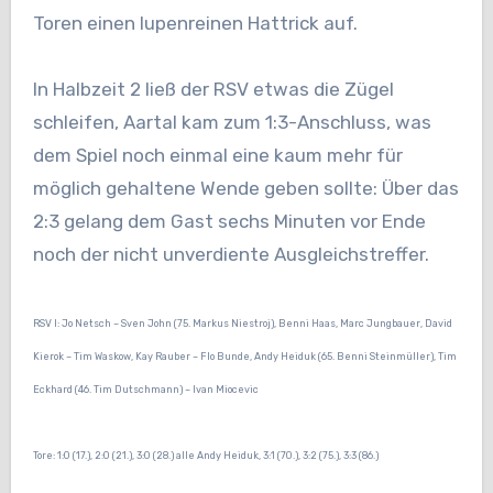
Toren einen lupenreinen Hattrick auf.
In Halbzeit 2 ließ der RSV etwas die Zügel
schleifen, Aartal kam zum 1:3-Anschluss, was
dem Spiel noch einmal eine kaum mehr für
möglich gehaltene Wende geben sollte: Über das
2:3 gelang dem Gast sechs Minuten vor Ende
noch der nicht unverdiente Ausgleichstreffer.
RSV I: Jo Netsch – Sven John (75. Markus Niestroj), Benni Haas, Marc Jungbauer, David
Kierok – Tim Waskow, Kay Rauber – Flo Bunde, Andy Heiduk (65. Benni Steinmüller), Tim
Eckhard (46. Tim Dutschmann) – Ivan Miocevic
Tore: 1:0 (17.), 2:0 (21.), 3:0 (28.) alle Andy Heiduk, 3:1 (70.), 3:2 (75.), 3:3 (86.)