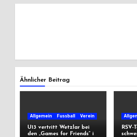
Ähnlicher Beitrag
Allgemein
Fussball
Verein
Allge
U13 vertritt Wetzlar bei
RSV-T
den „Games for Friends“ in
schwe