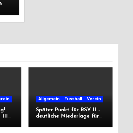
6
erein
Allgemein
Fussball
Verein
eg!
Später Punkt für RSV II –
III
deutliche Niederlage für
die Dritte