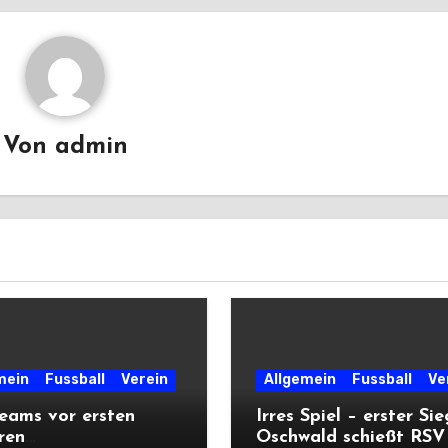
Von
admin
mein
Fussball
Verein
Allgemein
Fussball
Ve
eams vor ersten
Irres Spiel – erster Sie
ren
Oschwald schießt RSV 