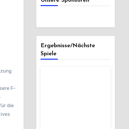
Unsere Sponsoren
Ergebnisse/Nächste
Spiele
sere F-
s
ür die
tives