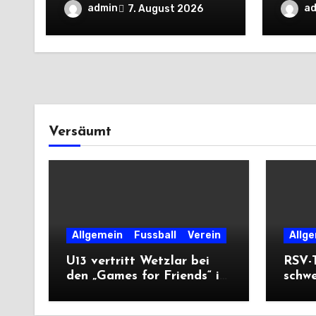
Tschechien
Auswä
admin
a
7. August 2026
Saiso
Versäumt
Allgemein
Fussball
Verein
Allg
U13 vertritt Wetzlar bei
RSV-T
den „Games for Friends“ in
schw
Tschechien
Ausw
Saiso