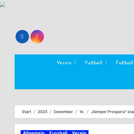
Zum
Inhalt
springen
Verein
Fußball
Fußbal
Start
2023
Dezember
16.
„Semper Prospera“ sta
Allgemein
Fussball
Verein