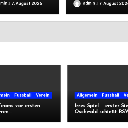
rtsprüfungen der
mit Viererpack zu
dmin
admin
7. August 2026
7. August 202
n
Premiere
emein
Fussball
Verein
Allgemein
Fussball
V
eams vor ersten
Irres Spiel – erster Si
eren
Oschwald schießt RSV 
ärtsprüfungen der
mit Viererpack zu
n
Premiere