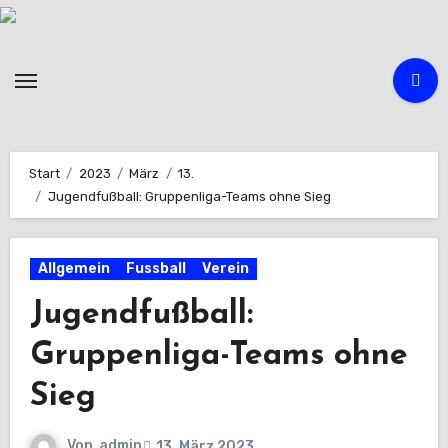
Zum
Inhalt
springen
Start
2023
März
13.
Jugendfußball: Gruppenliga-Teams ohne Sieg
Allgemein
Fussball
Verein
Jugendfußball:
Gruppenliga-Teams ohne
Sieg
Von
admin
13. März 2023