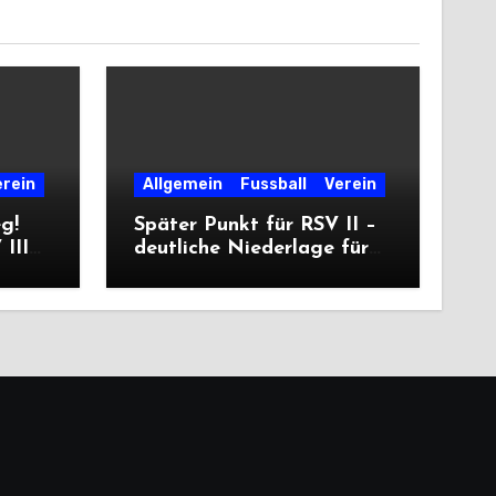
erein
Allgemein
Fussball
Verein
eg!
Später Punkt für RSV II –
III
deutliche Niederlage für
die Dritte