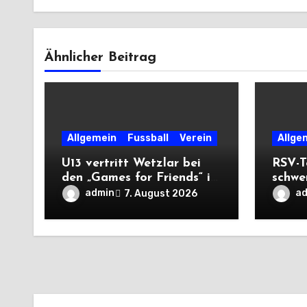
Ähnlicher Beitrag
Allgemein
Fussball
Verein
Allge
U13 vertritt Wetzlar bei
RSV-T
den „Games for Friends“ in
schwe
Tschechien
Auswä
admin
a
7. August 2026
Saiso