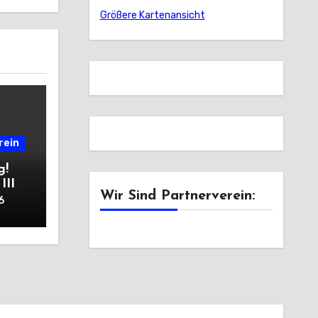
Größere Kartenansicht
rein
g!
III
Wir Sind Partnerverein:
6