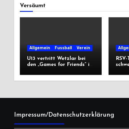
Versäumt
Allgemein
Fussball
Verein
Allg
U13 vertritt Wetzlar bei
RSV-T
den „Games for Friends“ in
schw
Tschechien
Ausw
Saiso
Impressum/Datenschutzerklärung