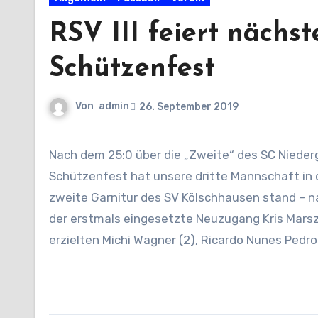
RSV III feiert nächst
Schützenfest
Von
admin
26. September 2019
Nach dem 25:0 über die „Zweite“ des SC Niedergirmes waren es diesmal zwar „nur“ 11 Tore, ein weiteres
Schützenfest hat unsere dritte Mannschaft in 
zweite Garnitur des SV Kölschhausen stand – na
der erstmals eingesetzte Neuzugang Kris Marszal
erzielten Michi Wagner (2), Ricardo Nunes Pedro