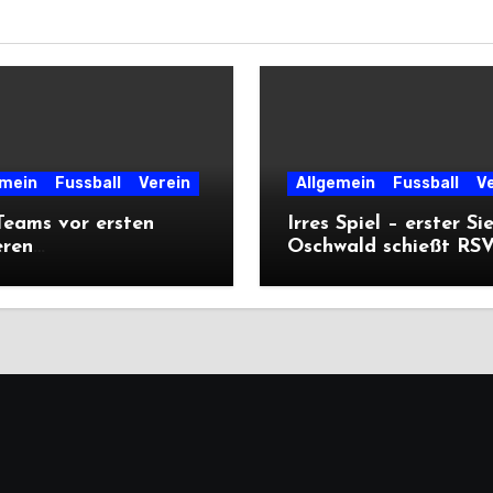
emein
Fussball
Verein
Allgemein
Fussball
V
eams vor ersten
Irres Spiel – erster Si
eren
Oschwald schießt RSV 
ärtsprüfungen der
mit Viererpack zu
n
Premiere