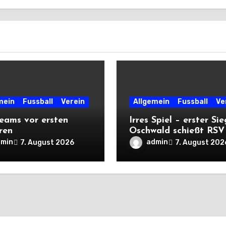
mein
Fussball
Verein
Allgemein
Fussball
Ve
eams vor ersten
Irres Spiel – erster Sie
ren
Oschwald schießt RSV 
rtsprüfungen der
mit Viererpack zu
dmin
admin
7. August 2026
7. August 202
n
Premiere