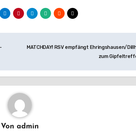
–
MATCHDAY! RSV empfängt Ehringshausen/Dill
zum Gipfeltref
Von
admin