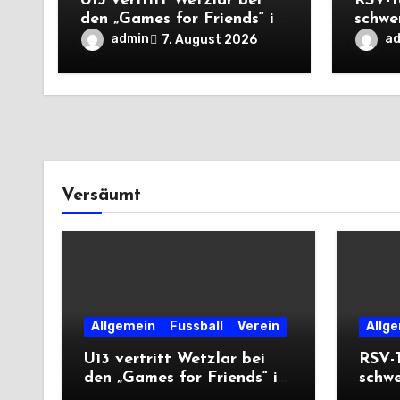
U13 vertritt Wetzlar bei
RSV-T
den „Games for Friends“ in
schwe
Tschechien
Auswä
admin
a
7. August 2026
Saiso
Versäumt
Allgemein
Fussball
Verein
Allg
U13 vertritt Wetzlar bei
RSV-T
den „Games for Friends“ in
schw
Tschechien
Ausw