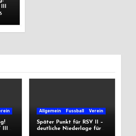
g!
III
6
erein
Allgemein
Fussball
Verein
eg!
Später Punkt für RSV II –
III
deutliche Niederlage für
die Dritte