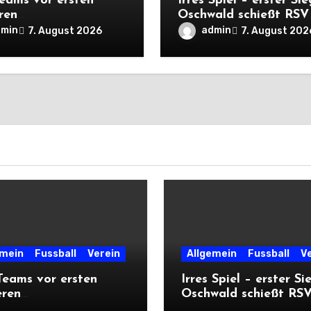
eams vor ersten
Irres Spiel – erster Sie
ren
Oschwald schießt RSV 
rtsprüfungen der
mit Viererpack zu
dmin
admin
7. August 2026
7. August 202
n
Premiere
emein
Fussball
Verein
Allgemein
Fussball
V
eams vor ersten
Irres Spiel – erster Si
eren
Oschwald schießt RSV 
ärtsprüfungen der
mit Viererpack zu