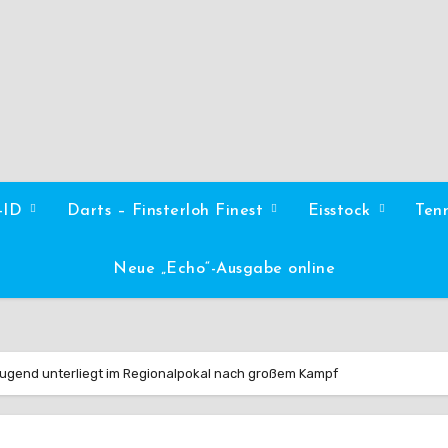
l-ID
Darts – Finsterloh Finest
Eisstock
Ten
Neue „Echo“-Ausgabe online
Jugend unterliegt im Regionalpokal nach großem Kampf