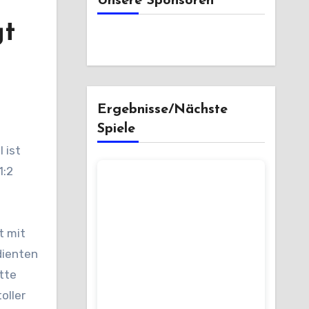
Unsere Sponsoren
gt
Ergebnisse/Nächste
Spiele
1:2
t mit
dienten
tte
oller