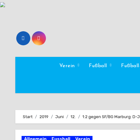
Zum
Inhalt
springen
Verein
Fußball
Fußbal
Start
2019
Juni
12.
1:2 gegen SF/BG Marburg: D-
Allgemein
Fussball
Verein