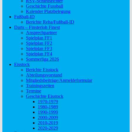
RSV-Schiedsrichter
Geschichte Fussball
Kalender Platzbelegung
Fußball-ID
Berichte Reha/Fußball-ID
Darts – Finsterloh Finest
Ansprechpartner
Spielplan FF1
Spielplan FF2
Spielplan FF3
Spielplan FF4
Sommerliga 2026
Eisstock
Berichte Eisstock
Abteilungsvorstand
Mitgliedsbeiträge/Anmeldeformular
Trainingszeiten
Termine
Geschichte Eisstock
1970-1979
1980-1989
1990-1999
2000-2009
2010-2019
2020-2029