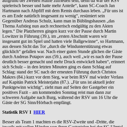
aufgrund der zweiten Hälfte zufrieden sein, denn da war der RSV
spielerisch besser und hatte mehr Anteile“, kann SC-Coach Jan
Hartmann nach Abpfiff mit dem Remis durchaus leben. „Für uns ist
es am Ende natürlich insgesamt zu wenig“, resümiert sein
Gegenüber Andreas Schulz, kann man in Büblingshausen „das
Thema Aufstieg nun auch rechnerisch endgültig zu den Akten
legen.“ Die Platzherren gingen kurz vor der Pause durch Martin
Lowitzer in Führung (39.), im „ersten Abschnitt waren wir
insgesamt gut im Spiel und hatten viele Ballgewinne“, so Hartmann,
aus dessen Sicht das Tor „durch die Windunterstützung etwas
glücklich“ gefallen war. Nach einer guten Stunde glichen die Gäste
durch Andreas Potapov aus (59.), auch weil „wir es nach der Pause
deutlich besser gemacht und mehr Druck entwickelt haben“, erinnert
sich Schulz – in den letzten Minuten ging es dann Schlag auf
Schlag: stand der SC nach der erneuten Führung durch Christos
Makres (84.) kurz vor dem Sieg, war beim RSV mal wieder Verlass
auf Kapitän Patrick Meisterjahn (87.). „Für uns ist aktuell jeder
Punktgewinn wichtig“, zieht man auf Seiten der Gastgeber ein
positives Fazit – am kommenden Sonntag reist man dann zur
schweren Aufgabe nach Burg, während der RSV um 16 Uhr die
Gäste der SG Sinn/Hörbach empfängt.
Statistik RSV I
HIER
Besser als Team 1 machten es die RSV-Zweite und -Dritte, die
jeweils mit vollen Händen von ihren Gastspielen bei der SG Ulmtal