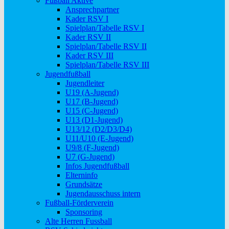
Fußball Aktive
Ansprechpartner
Kader RSV I
Spielplan/Tabelle RSV I
Kader RSV II
Spielplan/Tabelle RSV II
Kader RSV III
Spielplan/Tabelle RSV III
Jugendfußball
Jugendleiter
U19 (A-Jugend)
U17 (B-Jugend)
U15 (C-Jugend)
U13 (D1-Jugend)
U13/12 (D2/D3/D4)
U11/U10 (E-Jugend)
U9/8 (F-Jugend)
U7 (G-Jugend)
Infos Jugendfußball
Elterninfo
Grundsätze
Jugendausschuss intern
Fußball-Förderverein
Sponsoring
Alte Herren Fussball