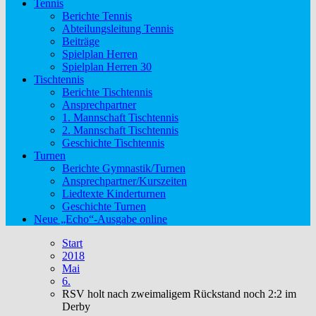
Tennis
Berichte Tennis
Abteilungsleitung Tennis
Beiträge
Spielplan Herren
Spielplan Herren 30
Tischtennis
Berichte Tischtennis
Ansprechpartner
1. Mannschaft Tischtennis
2. Mannschaft Tischtennis
Geschichte Tischtennis
Turnen
Berichte Gymnastik/Turnen
Ansprechpartner/Kurszeiten
Liedtexte Kinderturnen
Geschichte Turnen
Neue „Echo“-Ausgabe online
Start
2018
Mai
6.
RSV holt nach zweimaligem Rückstand noch 2:2 im
Derby