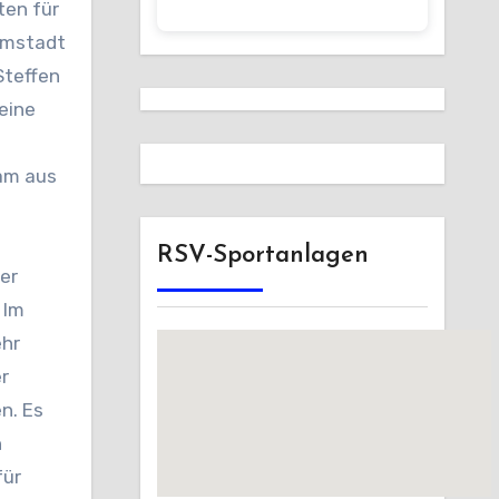
ten für
armstadt
Steffen
eine
eam aus
RSV-Sportanlagen
er
 Im
ehr
r
n. Es
n
für