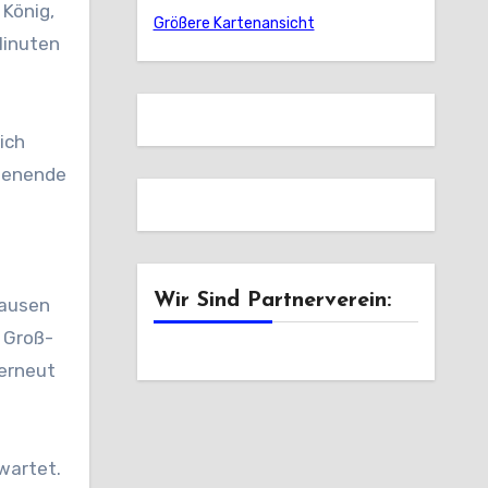
 König,
Größere Kartenansicht
Minuten
ich
chenende
Wir Sind Partnerverein:
hausen
 Groß-
 erneut
wartet.