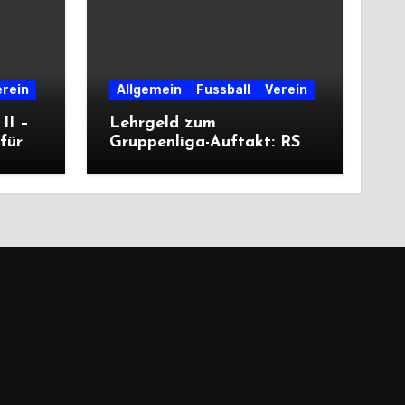
erein
Allgemein
Fussball
Verein
II –
Lehrgeld zum
für
Gruppenliga-Auftakt: RSV
unterliegt Cleeberg
deutlich