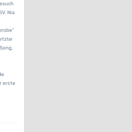
Besuch
SV. Nia
probe“
etzlar
-Song,
de
r erste