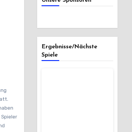
Unsere Sponsoren
Ergebnisse/Nächste
Spiele
ung
att.
 haben
Spieler
nd