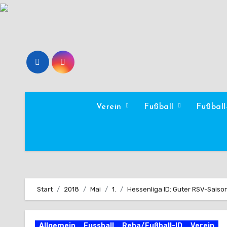
Zum
Inhalt
springen
Verein
Fußball
Fußbal
Start
2018
Mai
1.
Hessenliga ID: Guter RSV-Saison
Allgemein
Fussball
Reha/Fußball-ID
Verein