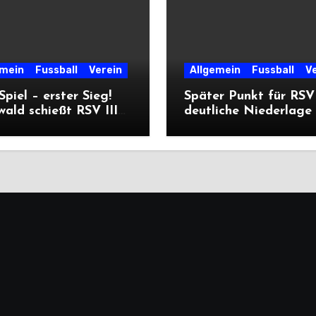
emein
Fussball
Verein
Allgemein
Fussball
V
 Spiel – erster Sieg!
Später Punkt für RSV 
ald schießt RSV III
deutliche Niederlage 
iererpack zu
die Dritte
iere