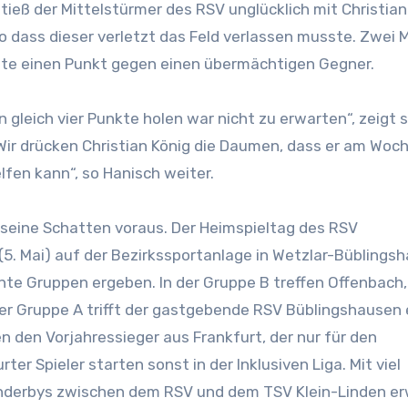
tieß der Mittelstürmer des RSV unglücklich mit Christian
ass dieser verletzt das Feld verlassen musste. Zwei 
ete einen Punkt gegen einen übermächtigen Gegner.
 gleich vier Punkte holen war nicht zu erwarten“, zeigt s
„Wir drücken Christian König die Daumen, dass er am Wo
fen kann“, so Hanisch weiter.
seine Schatten voraus. Der Heimspieltag des RSV
 Mai) auf der Bezirkssportanlage in Wetzlar-Büblings
nte Gruppen ergeben. In der Gruppe B treffen Offenbach,
er Gruppe A trifft der gastgebende RSV Büblingshausen
n den Vorjahressieger aus Frankfurt, der nur für den
r Spieler starten sonst in der Inklusiven Liga. Mit viel
nderbys zwischen dem RSV und dem TSV Klein-Linden er