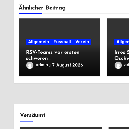
Ähnlicher Beitrag
Allgemein
Fussball
Verein
Allge
RSV-Teams vor ersten
Irres 
schweren
Oschw
Auswärtsprüfungen der
mit V
admin
a
7. August 2026
Saison
Premi
Versäumt