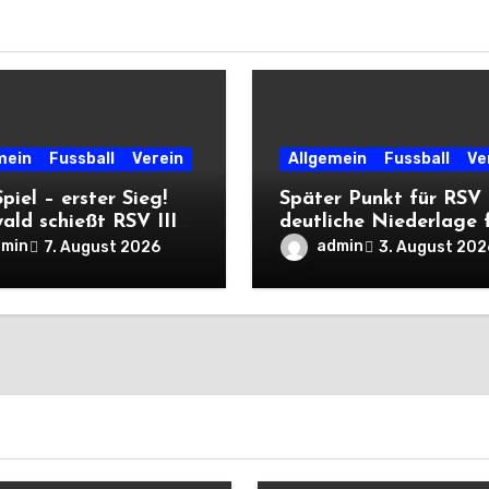
mein
Fussball
Verein
Allgemein
Fussball
Ve
Spiel – erster Sieg!
Später Punkt für RSV 
ald schießt RSV III
deutliche Niederlage 
iererpack zu
die Dritte
dmin
admin
7. August 2026
3. August 202
ere