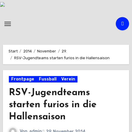
Zum
Inhalt
springen
Start
2014
November
29.
RSV-Jugendteams starten furios in die Hallensaison
Frontpage
Fussball
Verein
RSV-Jugendteams
starten furios in die
Hallensaison
Von
admin
29. November 2014