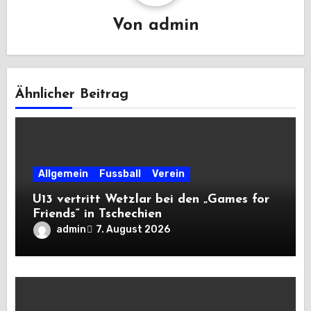
Von
admin
Ähnlicher Beitrag
Allgemein
Fussball
Verein
U13 vertritt Wetzlar bei den „Games for
Friends“ in Tschechien
admin
7. August 2026