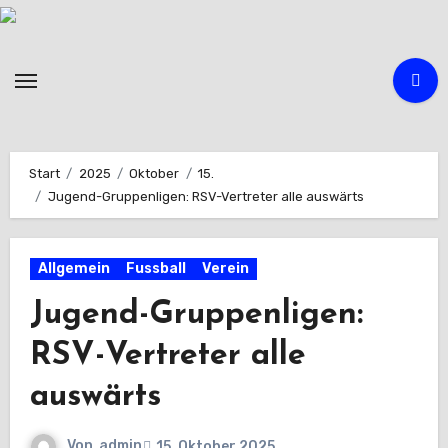
Zum
Inhalt
springen
Start
2025
Oktober
15.
Jugend-Gruppenligen: RSV-Vertreter alle auswärts
Allgemein
Fussball
Verein
Jugend-Gruppenligen:
RSV-Vertreter alle
auswärts
Von
admin
15. Oktober 2025