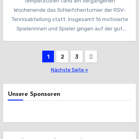
Temperaturen fand am vergangenen
Wochenende das Schleifchenturnier der RSV-
Tennisabteilung statt. Insgesamt 16 motivierte
Spielerinnen und Spieler gingen auf der gut
besuchten Anlage am Finsterloh an…
Seitennummerierung
1
2
3
der
Nächste Seite »
Beiträge
Unsere Sponsoren