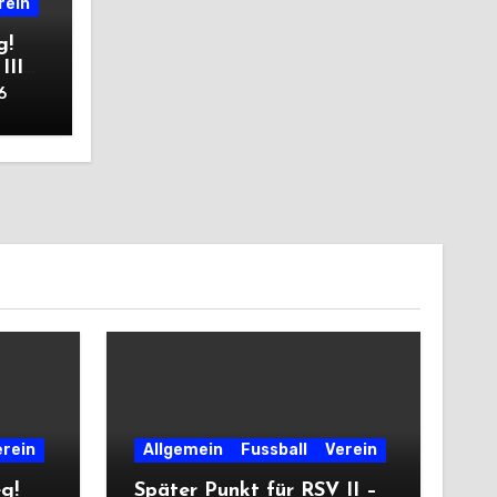
rein
g!
III
6
erein
Allgemein
Fussball
Verein
eg!
Später Punkt für RSV II –