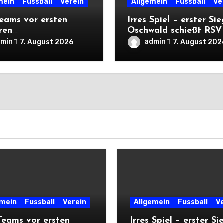
mein
Fussball
Verein
Allgemein
Fussball
Ve
eams vor ersten
Irres Spiel – erster Sie
ren
Oschwald schießt RSV 
rtsprüfungen der
mit Viererpack zu
dmin
admin
7. August 2026
7. August 202
n
Premiere
emein
Fussball
Verein
Allgemein
Fussball
V
eams vor ersten
Irres Spiel – erster Si