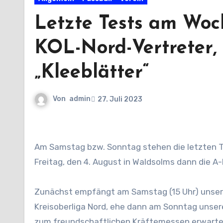
Letzte Tests am Woc
KOL-Nord-Vertreter,
„Kleeblätter“
Von
admin
27. Juli 2023
Am Samstag bzw. Sonntag stehen die letzten Testspiele unserer Aktiven-Teams an, bevor unsere U23 am
Freitag, den 4. August in Waldsolms dann die A-
Zunächst empfängt am Samstag (15 Uhr) unsere
Kreisoberliga Nord, ehe dann am Sonntag unser
zum freundschaftlichen Kräftemessen erwarte