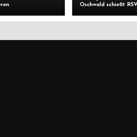
eren
Oschwald schießt RSV 
ärtsprüfungen der
mit Viererpack zu
n
Premiere