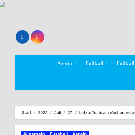
Zum
Inhalt
springen
Verein
Fußball
Fußbal
Start
2023
Juli
27.
Letzte Tests am Wochenende: 
Allgemein
Fussball
Verein