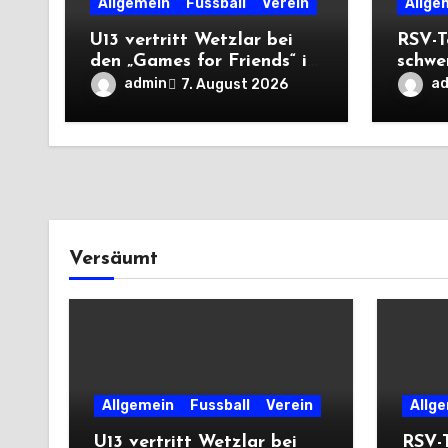
Allgemein
Fussball
Verein
Allge
U13 vertritt Wetzlar bei
RSV-T
den „Games for Friends“ in
schwe
Tschechien
Auswä
admin
a
7. August 2026
Saiso
Versäumt
Allgemein
Fussball
Verein
Allg
U13 vertritt Wetzlar bei
RSV-T