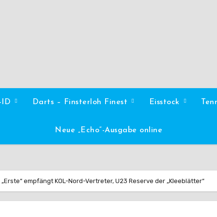
l-ID
Darts – Finsterloh Finest
Eisstock
Ten
Neue „Echo“-Ausgabe online
„Erste“ empfängt KOL-Nord-Vertreter, U23 Reserve der „Kleeblätter“