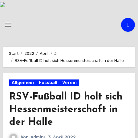
Zum
Inhalt
springen
Start
2022
April
3.
RSV-Fußball ID holt sich Hessenmeisterschaft in der Halle
Allgemein
Fussball
Verein
RSV-Fußball ID holt sich
Hessenmeisterschaft in
der Halle
Von
admin
3. April 2022