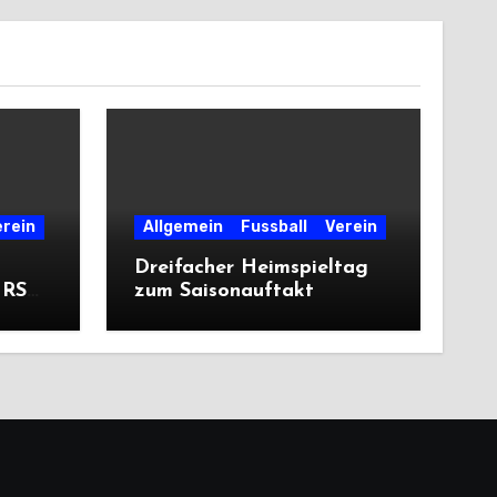
erein
Allgemein
Fussball
Verein
Dreifacher Heimspieltag
 RSV
zum Saisonauftakt