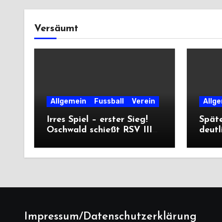
Versäumt
Allgemein
Fussball
Verein
Allg
Irres Spiel – erster Sieg!
Späte
Oschwald schießt RSV III
deutl
mit Viererpack zu
die D
Premiere
Impressum/Datenschutzerklärung