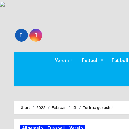
Zum
Inhalt
springen
Verein
Fußball
Fußbal
Start
2022
Februar
13.
Torfrau gesucht!
Allgemein
Fussball
Verein