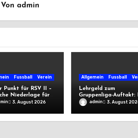
Von
admin
mein
Fussball
Verein
Allgemein
Fussball
Ve
r Punkt für RSV II –
Lehrgeld zum
iche Niederlage für
Gruppenliga-Auftakt:
itte
unterliegt Cleeberg
dmin
admin
3. August 2026
3. August 202
deutlich