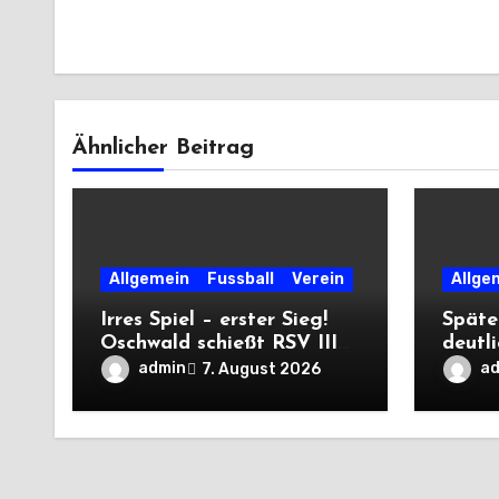
Ähnlicher Beitrag
Allgemein
Fussball
Verein
Allge
Irres Spiel – erster Sieg!
Späte
Oschwald schießt RSV III
deutl
mit Viererpack zu
die Dr
admin
a
7. August 2026
Premiere