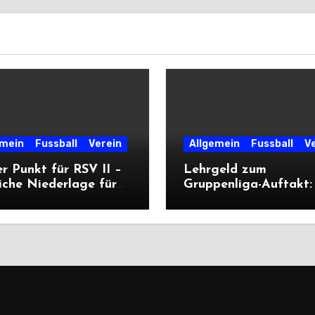
emein
Fussball
Verein
Allgemein
Fussball
V
r Punkt für RSV II –
Lehrgeld zum
iche Niederlage für
Gruppenliga-Auftakt:
ritte
unterliegt Cleeberg
deutlich