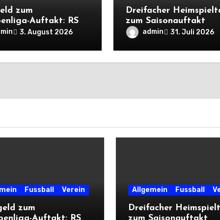
eld zum
Dreifacher Heimspiel
enliga-Auftakt: RSV
zum Saisonauftakt
liegt Cleeberg
dmin
admin
3. August 2026
31. Juli 2026
ch
emein
Fussball
Verein
Allgemein
Fussball
V
geld zum
Dreifacher Heimspiel
penliga-Auftakt: RSV
zum Saisonauftakt