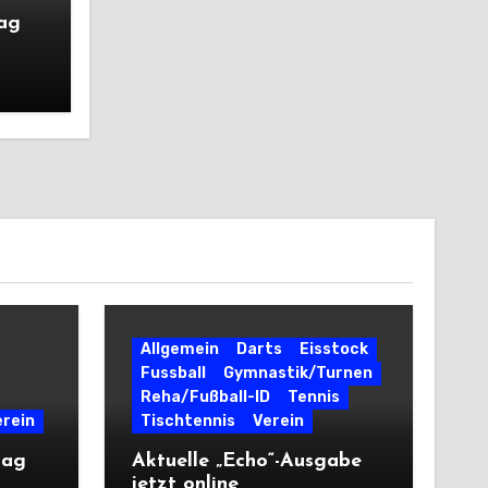
tag
Allgemein
Darts
Eisstock
Fussball
Gymnastik/Turnen
Reha/Fußball-ID
Tennis
erein
Tischtennis
Verein
tag
Aktuelle „Echo“-Ausgabe
jetzt online