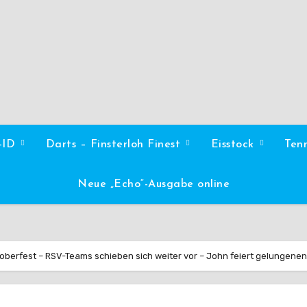
l-ID
Darts – Finsterloh Finest
Eisstock
Ten
Neue „Echo“-Ausgabe online
berfest – RSV-Teams schieben sich weiter vor – John feiert gelungene