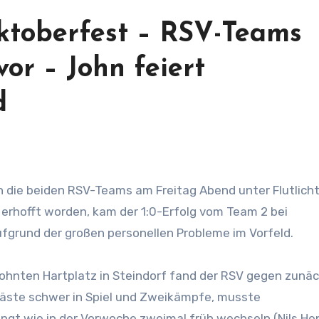
ktoberfest – RSV-Teams
vor – John feiert
d
 erhofft worden, kam der 1:0-Erfolg vom Team 2 bei
grund der großen personellen Probleme im Vorfeld.
hnten Hartplatz in Steindorf fand der RSV gegen zunä
äste schwer in Spiel und Zweikämpfe, musste
ngt wie in der Vorwoche zweimal früh wechseln (Nils He