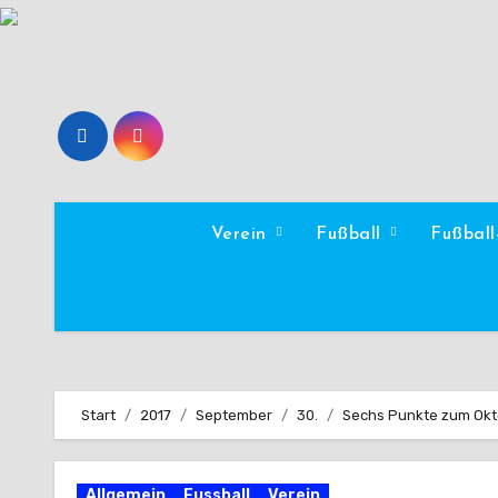
Zum
Inhalt
springen
Verein
Fußball
Fußbal
Start
2017
September
30.
Sechs Punkte zum Okto
Allgemein
Fussball
Verein