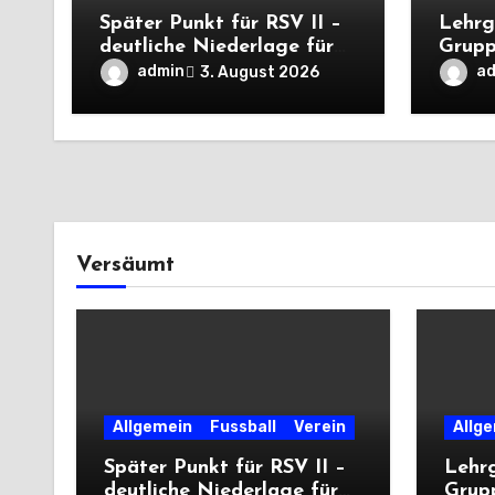
Später Punkt für RSV II –
Lehrg
deutliche Niederlage für
Grupp
die Dritte
unter
admin
a
3. August 2026
deutli
Versäumt
Allgemein
Fussball
Verein
Allg
Später Punkt für RSV II –
Lehr
deutliche Niederlage für
Grup