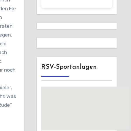
den Ex-
n
ersten
egen.
chi
ach
c
RSV-Sportanlagen
ur noch
ieler,
hr, was
„Rude“