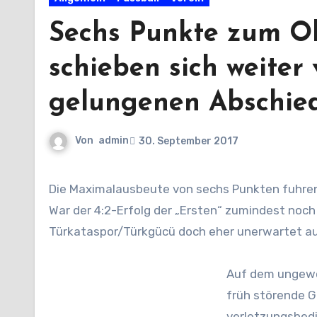
Sechs Punkte zum O
schieben sich weiter 
gelungenen Abschie
Von
admin
30. September 2017
Die Maximalausbeute von sechs Punkten fuhren die beiden RSV-Teams am Freitag Abend unter Flutlicht ein.
War der 4:2-Erfolg der „Ersten“ zumindest noch
Türkataspor/Türkgücü doch eher unerwartet auf
Auf dem ungewo
früh störend
e G
verletzungsbedi