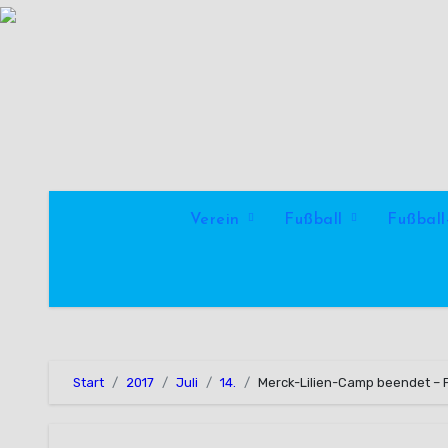
Zum
Inhalt
springen
Verein
Fußball
Fußbal
Start
2017
Juli
14.
Merck-Lilien-Camp beendet – 