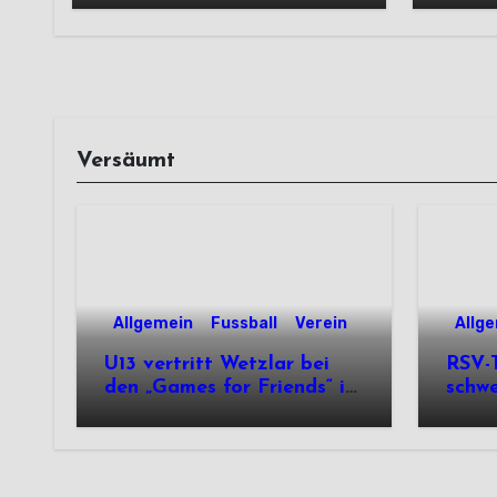
Versäumt
Allgemein
Fussball
Verein
Allg
U13 vertritt Wetzlar bei
RSV-T
den „Games for Friends“ in
schw
Tschechien
Ausw
Saiso