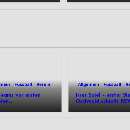
emein
Fussball
Verein
Allgemein
Fussball
V
eams vor ersten
Irres Spiel – erster Si
eren
Oschwald schießt RSV 
ärtsprüfungen der
mit Viererpack zu
n
Premiere