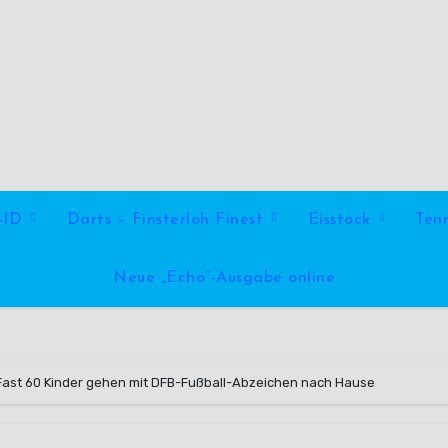
l-ID
Darts – Finsterloh Finest
Eisstock
Ten
Neue „Echo“-Ausgabe online
Fast 60 Kinder gehen mit DFB-Fußball-Abzeichen nach Hause