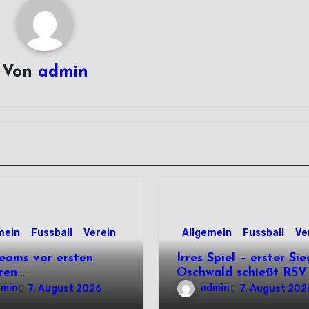
Von
admin
mein
Fussball
Verein
Allgemein
Fussball
Ve
eams vor ersten
Irres Spiel – erster Sie
ren
Oschwald schießt RSV 
rtsprüfungen der
mit Viererpack zu
dmin
admin
7. August 2026
7. August 202
n
Premiere