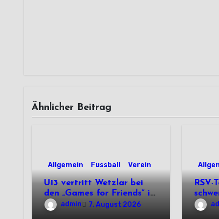
Ähnlicher Beitrag
Allgemein
Fussball
Verein
Allge
U13 vertritt Wetzlar bei
RSV-T
den „Games for Friends“ in
schwe
Tschechien
Auswä
admin
a
7. August 2026
Saiso