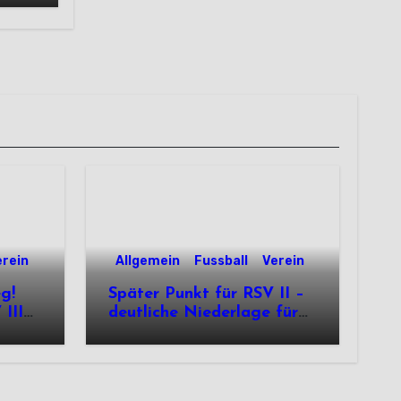
erein
Allgemein
Fussball
Verein
eg!
Später Punkt für RSV II –
III
deutliche Niederlage für
die Dritte