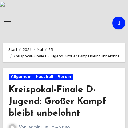
Zum
Inhalt
springen
Start
2026
Mai
25.
Kreispokal-Finale D-Jugend: Großer Kampf bleibt unbelohnt
Allgemein
Fussball
Verein
Kreispokal-Finale D-
Jugend: Großer Kampf
bleibt unbelohnt
Von
admin
25. Mai 2026