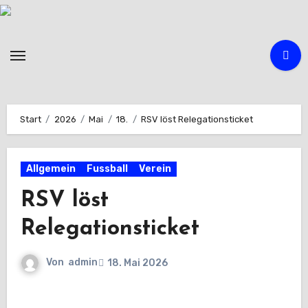
Zum
Inhalt
springen
Start
2026
Mai
18.
RSV löst Relegationsticket
Allgemein
Fussball
Verein
RSV löst
Relegationsticket
Von
admin
18. Mai 2026