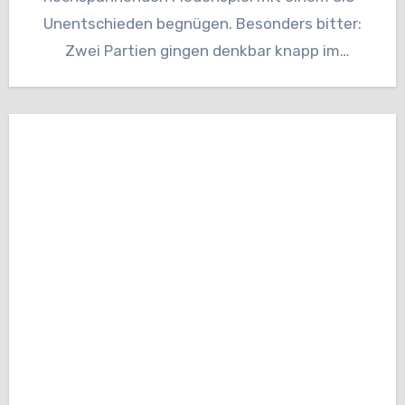
Unentschieden begnügen. Besonders bitter:
Zwei Partien gingen denkbar knapp im
Champions-Tiebreak verloren. Damit gab es für
den…