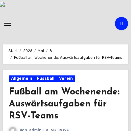
Zum
Inhalt
springen
Start
2026
Mai
8.
Fußball am Wochenende: Auswärtsaufgaben für RSV-Teams
Allgemein
Fussball
Verein
Fußball am Wochenende:
Auswärtsaufgaben für
RSV-Teams
Von
admin
8. Mai 2026