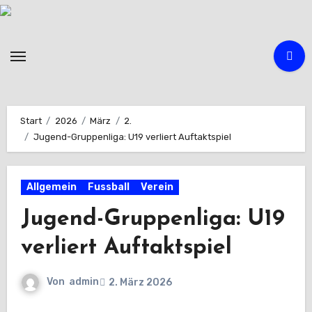
Zum
Inhalt
springen
Start
2026
März
2.
Jugend-Gruppenliga: U19 verliert Auftaktspiel
Allgemein
Fussball
Verein
Jugend-Gruppenliga: U19
verliert Auftaktspiel
Von
admin
2. März 2026