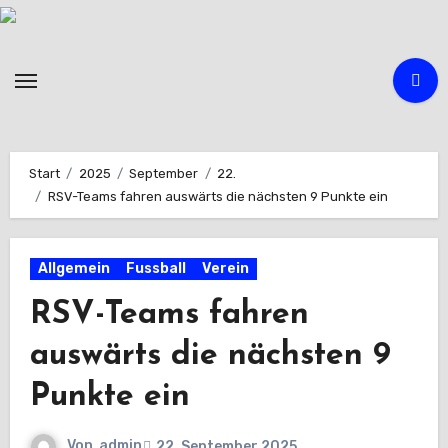
Zum
Inhalt
springen
Start
2025
September
22.
RSV-Teams fahren auswärts die nächsten 9 Punkte ein
Allgemein
Fussball
Verein
RSV-Teams fahren
auswärts die nächsten 9
Punkte ein
Von
admin
22. September 2025