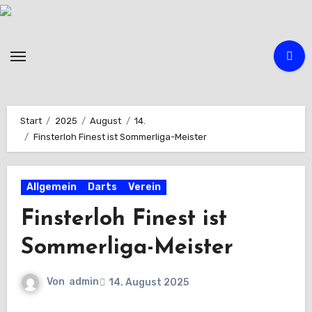
Zum
Inhalt
springen
Start
2025
August
14.
Finsterloh Finest ist Sommerliga-Meister
Allgemein
Darts
Verein
Finsterloh Finest ist
Sommerliga-Meister
Von
admin
14. August 2025