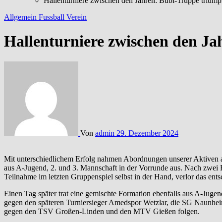
Hallenturniere zwischen den Jahren: Bubi-Truppe triump
Allgemein
Fussball
Verein
Hallenturniere zwischen den Ja
Von
admin
29. Dezember 2024
Mit unterschiedlichem Erfolg nahmen Abordnungen unserer Aktiven an den Hallenturnieren in Niedergirmes und Burgsolms teil. Im Turnier für „A-Liga und Tiefer“ des SC Niedergirmes schied eine Mischung
aus A-Jugend, 2. und 3. Mannschaft in der Vorrunde aus. Nach zwei 
Teilnahme im letzten Gruppenspiel selbst in der Hand, verlor das e
Einen Tag später trat eine gemischte Formation ebenfalls aus A-Jug
gegen den späteren Turniersieger Amedspor Wetzlar, die SG Naunhei
gegen den TSV Großen-Linden und den MTV Gießen folgen.