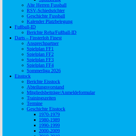
Alte Herren Fussball
RSV-Schiedsrichter
Geschichte Fussball
Kalender Platzbelegung
Fußball-ID
Berichte Reha/Fußball-ID
Darts – Finsterloh Finest
Ansprechpartner
Spielplan FF1
Spielplan FF2
Spielplan FF3
Spielplan FF4
Sommerliga 2026
Eisstock
Berichte Eisstock
Abteilungsvorstand
Mitgliedsbeiträge/Anmeldeformular
Trainingszeiten
Termine
Geschichte Eisstock
1970-1979
1980-1989
1990-1999
2000-2009