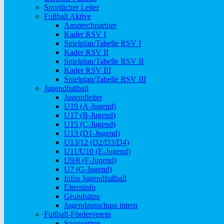
Sportlicher Leiter
Fußball Aktive
Ansprechpartner
Kader RSV I
Spielplan/Tabelle RSV I
Kader RSV II
Spielplan/Tabelle RSV II
Kader RSV III
Spielplan/Tabelle RSV III
Jugendfußball
Jugendleiter
U19 (A-Jugend)
U17 (B-Jugend)
U15 (C-Jugend)
U13 (D1-Jugend)
U13/12 (D2/D3/D4)
U11/U10 (E-Jugend)
U9/8 (F-Jugend)
U7 (G-Jugend)
Infos Jugendfußball
Elterninfo
Grundsätze
Jugendausschuss intern
Fußball-Förderverein
Sponsoring