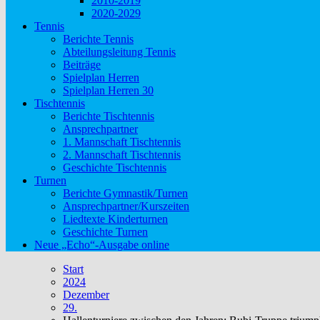
2010-2019
2020-2029
Tennis
Berichte Tennis
Abteilungsleitung Tennis
Beiträge
Spielplan Herren
Spielplan Herren 30
Tischtennis
Berichte Tischtennis
Ansprechpartner
1. Mannschaft Tischtennis
2. Mannschaft Tischtennis
Geschichte Tischtennis
Turnen
Berichte Gymnastik/Turnen
Ansprechpartner/Kurszeiten
Liedtexte Kinderturnen
Geschichte Turnen
Neue „Echo“-Ausgabe online
Start
2024
Dezember
29.