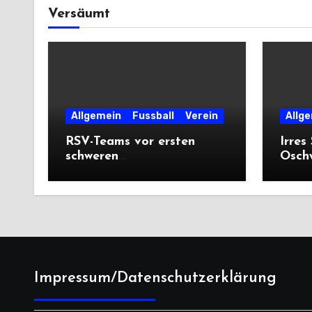
Versäumt
Allgemein
Fussball
Verein
Allg
RSV-Teams vor ersten
Irres
schweren
Oschw
Auswärtsprüfungen der
mit V
Saison
Prem
Impressum/Datenschutzerklärung