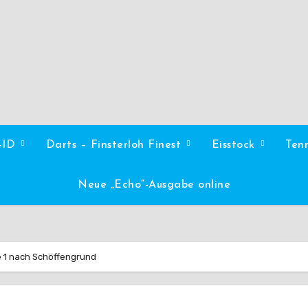
l-ID
Darts – Finsterloh Finest
Eisstock
Ten
Neue „Echo“-Ausgabe online
e 1 nach Schöffengrund