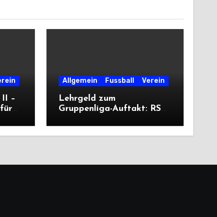
erein
Allgemein
Fussball
Verein
II –
Lehrgeld zum
für
Gruppenliga-Auftakt: RSV
unterliegt Cleeberg
deutlich