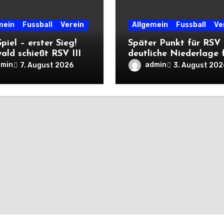
mein
Fussball
Verein
Allgemein
Fussball
Ve
Spiel – erster Sieg!
Später Punkt für RSV 
ald schießt RSV III
deutliche Niederlage 
iererpack zu
die Dritte
dmin
admin
7. August 2026
3. August 202
ere