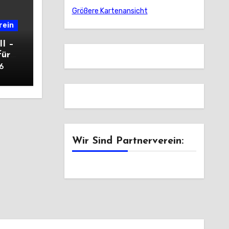
Größere Kartenansicht
rein
II –
für
6
Wir Sind Partnerverein: