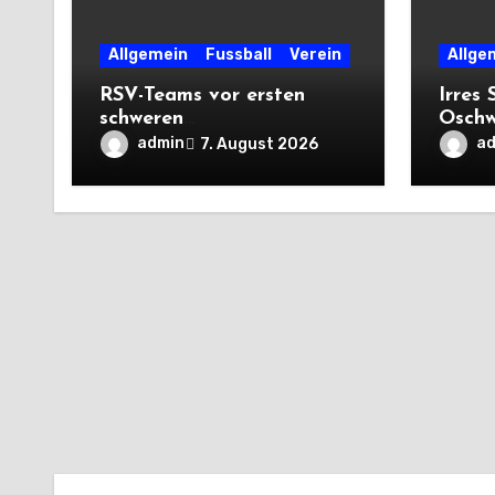
Allgemein
Fussball
Verein
Allge
RSV-Teams vor ersten
Irres 
schweren
Oschw
Auswärtsprüfungen der
mit V
admin
a
7. August 2026
Saison
Premi