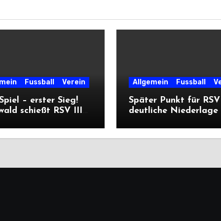
emein
Fussball
Verein
Allgemein
Fussball
V
 Spiel – erster Sieg!
Später Punkt für RSV 
ald schießt RSV III
deutliche Niederlage 
iererpack zu
die Dritte
iere