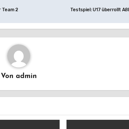
ür Team 2
Testspiel: U17 überrollt Aß
Von
admin