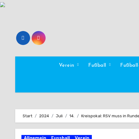
Zum
Inhalt
springen
Verein
Fußball
Fußbal
Start
2024
Juli
14.
Kreispokal: RSV muss in Rund
Allgemein
Fussball
Verein