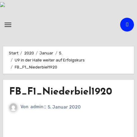
Zum
Inhalt
springen
Start
2020
Januar
5.
U9 in der Halle weiter auf Erfolgskurs
FB_F1_Niederbiel1920
FB_F1_Niederbiel1920
Von
admin
5. Januar 2020