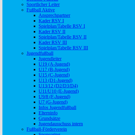
Sportlicher Leiter
Fußball Aktive
Ansprechpartner
Kader RSV I
Spielplan/Tabelle RSV I
Kader RSV II
Spielplan/Tabelle RSV II
Kader RSV III
Spielplan/Tabelle RSV III
Jugendfußball
Jugendleiter
U19 (A-Jugend)
U17 (B-Jugend)
U15 (C-Jugend)
U13 (D1-Jugend)
U13/12 (D2/D3/D4)
U11/U10 (E-Jugend)
U9/8 (F-Jugend)
U7 (G-Jugend)
Infos Jugendfußball
Elterninfo
Grundsätze
Jugendausschuss intern
Fußball-Förderverein
Sponsoring