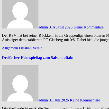
admin
3. August 2026
Keine Kommentare
Der RSV hat bei seiner Rückkehr in die Gruppenliga einen bitteren Nachmittag erlebt. Vor rund 120 Zuschauern unterlag der
Aufsteiger dem etablierten FC Cleeberg mit 0:6. Dabei hielt die jun
Allgemein
Fussball
Verein
Dreifacher Heimspieltag zum Saisonauftakt
admin
31. Juli 2026
Keine Kommentare
Die Vorfreude ist groß, die Spannung riesig: Unsere 1. Mannschaft spielt wieder Gruppenliga! An diesem Sonntag geht es endlich