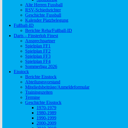
Alte Herren Fussball
RSV-Schiedsrichter
Geschichte Fussball
Kalender Platzbelegung
Fußball-ID
Berichte Reha/Fußball-ID
Darts – Finsterloh Finest
Ansprechpartner
Spielplan FF1
Spielplan FF2
Spielplan FF3
Spielplan FF4
Sommerliga 2026
Eisstock
Berichte Eisstock
Abteilungsvorstand
Mitgliedsbeiträge/Anmeldeformular
Trainingszeiten
Termine
Geschichte Eisstock
1970-1979
1980-1989
1990-1999
2000-2009