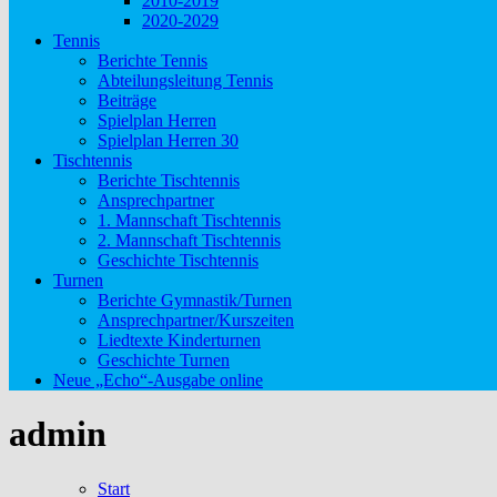
2010-2019
2020-2029
Tennis
Berichte Tennis
Abteilungsleitung Tennis
Beiträge
Spielplan Herren
Spielplan Herren 30
Tischtennis
Berichte Tischtennis
Ansprechpartner
1. Mannschaft Tischtennis
2. Mannschaft Tischtennis
Geschichte Tischtennis
Turnen
Berichte Gymnastik/Turnen
Ansprechpartner/Kurszeiten
Liedtexte Kinderturnen
Geschichte Turnen
Neue „Echo“-Ausgabe online
admin
Start