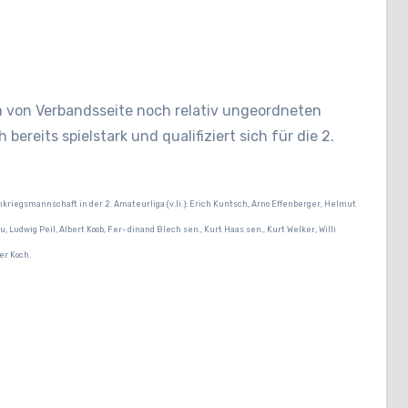
.
 von Verbandsseite noch relativ ungeordneten
bereits spielstark und qualifiziert sich für die 2.
kriegsmannschaft in der 2. Amateurliga (v.li.): Erich Kuntsch, Arno Effenberger, Helmut
u, Ludwig Peil, Albert Koob, Fer- dinand Blech sen., Kurt Haas sen., Kurt Welker, Willi
er Koch.