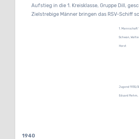
Aufstieg in die 1. Kreisklasse, Gruppe Dill, ges
Zielstrebige Männer bringen das RSV-Schiff sc
1. Mannschaft 1
Schwan, Walter
Horst
Jugend 1935/36 
Eduard Rehm, K
1940