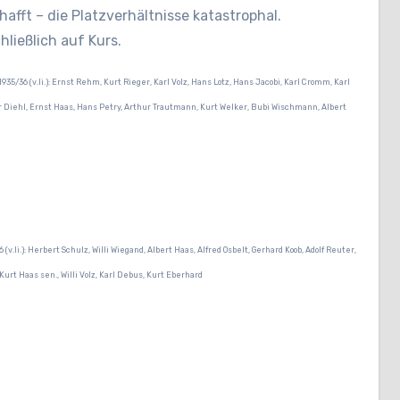
chafft – die Platzverhältnisse katastrophal.
hließlich auf Kurs.
935/36 (v.li.): Ernst Rehm, Kurt Rieger, Karl Volz, Hans Lotz, Hans Jacobi, Karl Cromm, Karl
 Diehl, Ernst Haas, Hans Petry, Arthur Trautmann, Kurt Welker, Bubi Wischmann, Albert
(v.li.): Herbert Schulz, Willi Wiegand, Albert Haas, Alfred Osbelt, Gerhard Koob, Adolf Reuter,
urt Haas sen., Willi Volz, Karl Debus, Kurt Eberhard