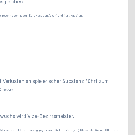
usgleichen.
geschrieben haben: Kurt Hass sen. (oben) und Kurt Haas jun.
 Verlusten an spielerischer Substanz führt zum
Klasse.
wuchs wird Vize-Bezirksmeister.
0 nach dem 1:0-Turniersieg gegen den FSV Frankfurt (v.li.): Klaus Lotz, Werner Ott, Dieter