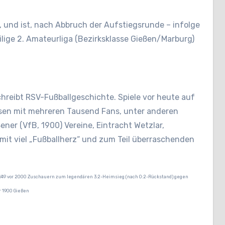
, und ist, nach Abbruch der Aufstiegsrunde – infolge
ilige 2. Amateurliga (Bezirksklasse Gießen/Marburg)
hreibt RSV-Fußballgeschichte. Spiele vor heute auf
sen mit mehreren Tausend Fans, unter anderen
ner (VfB, 1900) Vereine, Eintracht Wetzlar,
mit viel „Fußballherz“ und zum Teil überraschenden
8/49 vor 2000 Zuschauern zum legendären 3:2-Heimsieg (nach 0:2-Rückstand) gegen
r 1900 Gießen