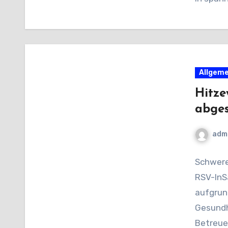
Allgeme
Hitze
abges
adm
Schwere
RSV-InS
aufgrun
Gesundhe
Betreuer