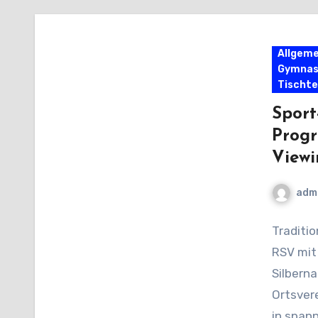
Allgeme
Gymnas
Tischte
Sport
Prog
Viewi
adm
Traditio
RSV mit
Silberna
Ortsver
in span