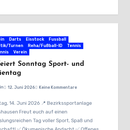
uer…
in
Darts
Eisstock
Fussball
tik/Turnen
Reha/Fußball-ID
Tennis
nnis
Verein
eiert Sonntag Sport- und
ientag
in
12. Juni 2026
Keine Kommentare
ag, 14. Juni 2026 📍 Bezirkssportanlage
shausen Freut euch auf einen
lungsreichen Tag voller Sport, Spaß und
chaft! ✅ Ökumenische Andacht ✅ Offenes