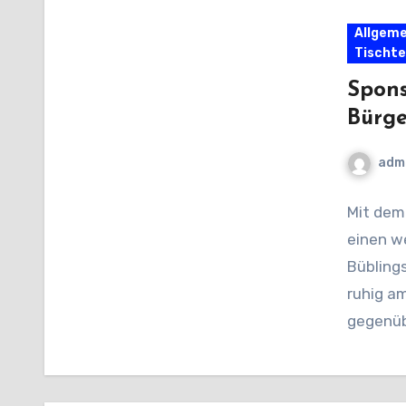
Allgeme
Tischte
Spons
Bürge
adm
Mit dem
einen w
Büblings
ruhig am
gegenü