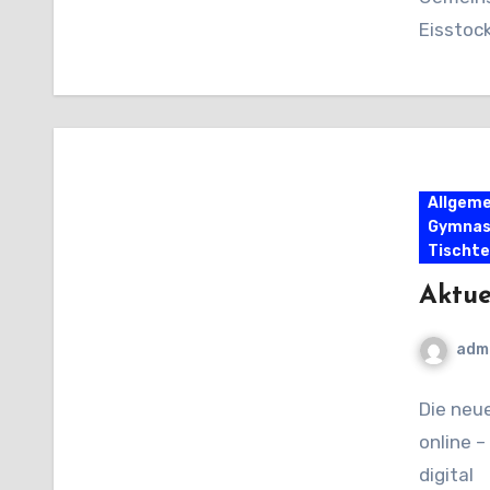
Eisstoc
Allgeme
Gymnas
Tischte
Aktue
adm
Die neu
online 
digital