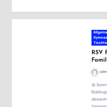
Zuscha
Allgeme
Gymnas
Tischte
RSV f
Famil
adm
📅 Sonnt
Bübling
abwechs
Gemeins