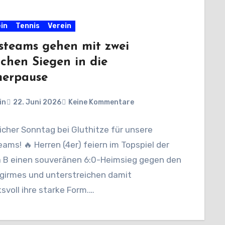
in
Tennis
Verein
steams gehen mit zwei
ichen Siegen in die
erpause
in
22. Juni 2026
Keine Kommentare
icher Sonntag bei Gluthitze für unsere
ams! 🔥 Herren (4er) feiern im Topspiel der
ga B einen souveränen 6:0-Heimsieg gegen den
girmes und unterstreichen damit
svoll ihre starke Form.…