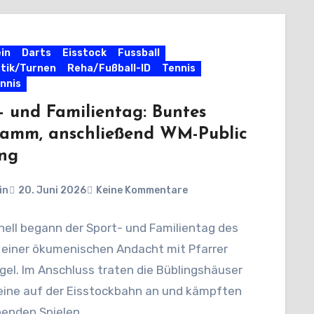
in
Darts
Eisstock
Fussball
tik/Turnen
Reha/Fußball-ID
Tennis
nnis
- und Familientag: Buntes
ramm, anschließend WM-Public
ng
in
20. Juni 2026
Keine Kommentare
nell begann der Sport- und Familientag des
 einer ökumenischen Andacht mit Pfarrer
gel. Im Anschluss traten die Büblingshäuser
eine auf der Eisstockbahn an und kämpften
nenden Spielen…