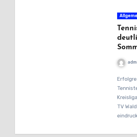
Allgeme
Tenni
deutl
Somm
adm
Erfolgre
Tenniste
Kreisli
TV Wald
eindruck