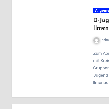
Allgeme
D-Jug
Ilme
adm
Zum Absc
mit Kre
Gruppen
Jugend 
Ilmenau