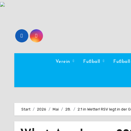
Zum
Inhalt
springen
Verein
Fußball
Fußbal
Start
2026
Mai
28.
2:1 in Wetter! RSV legt in der