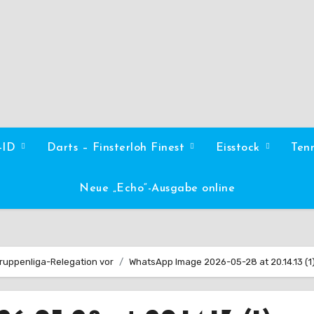
l-ID
Darts – Finsterloh Finest
Eisstock
Ten
Neue „Echo“-Ausgabe online
 Gruppenliga-Relegation vor
WhatsApp Image 2026-05-28 at 20.14.13 (1