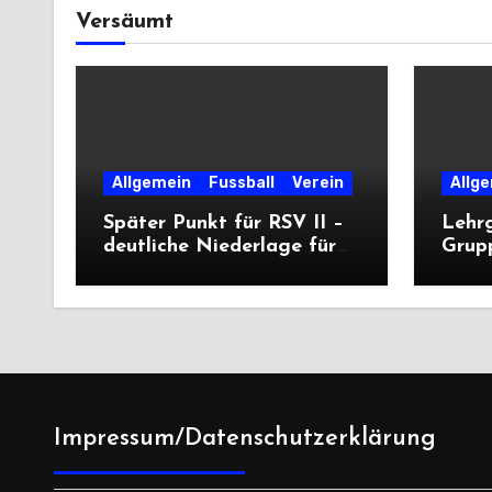
Versäumt
Allgemein
Fussball
Verein
Allg
Später Punkt für RSV II –
Lehr
deutliche Niederlage für
Grup
die Dritte
unter
deutl
Impressum/Datenschutzerklärung