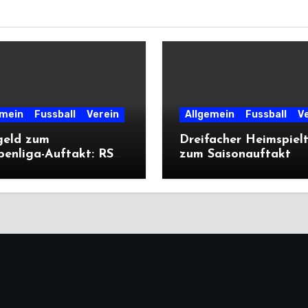
emein
Fussball
Verein
Allgemein
Fussball
V
geld zum
Dreifacher Heimspiel
penliga-Auftakt: RSV
zum Saisonauftakt
liegt Cleeberg
ich