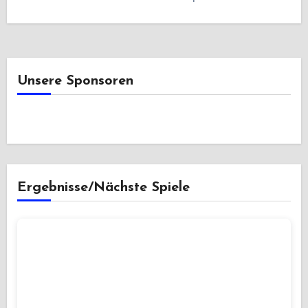
Kreisoberliga West am Donnerstagabend mit
2:1…
Unsere Sponsoren
Ergebnisse/Nächste Spiele