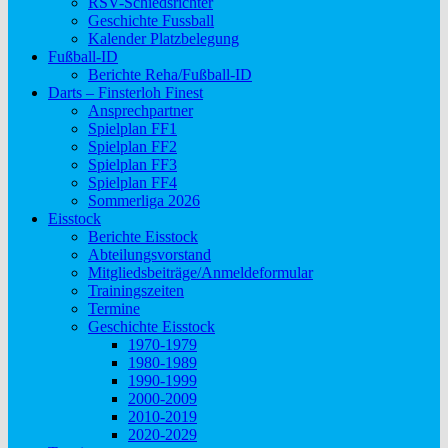
RSV-Schiedsrichter
Geschichte Fussball
Kalender Platzbelegung
Fußball-ID
Berichte Reha/Fußball-ID
Darts – Finsterloh Finest
Ansprechpartner
Spielplan FF1
Spielplan FF2
Spielplan FF3
Spielplan FF4
Sommerliga 2026
Eisstock
Berichte Eisstock
Abteilungsvorstand
Mitgliedsbeiträge/Anmeldeformular
Trainingszeiten
Termine
Geschichte Eisstock
1970-1979
1980-1989
1990-1999
2000-2009
2010-2019
2020-2029