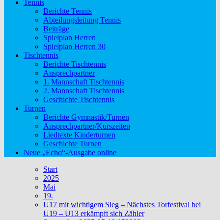
Tennis
Berichte Tennis
Abteilungsleitung Tennis
Beiträge
Spielplan Herren
Spielplan Herren 30
Tischtennis
Berichte Tischtennis
Ansprechpartner
1. Mannschaft Tischtennis
2. Mannschaft Tischtennis
Geschichte Tischtennis
Turnen
Berichte Gymnastik/Turnen
Ansprechpartner/Kurszeiten
Liedtexte Kinderturnen
Geschichte Turnen
Neue „Echo“-Ausgabe online
Start
2025
Mai
19.
U17 mit wichtigem Sieg – Nächstes Torfestival bei
U19 – U13 erkämpft sich Zähler