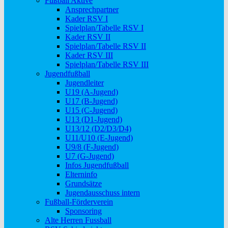
Fußball Aktive
Ansprechpartner
Kader RSV I
Spielplan/Tabelle RSV I
Kader RSV II
Spielplan/Tabelle RSV II
Kader RSV III
Spielplan/Tabelle RSV III
Jugendfußball
Jugendleiter
U19 (A-Jugend)
U17 (B-Jugend)
U15 (C-Jugend)
U13 (D1-Jugend)
U13/12 (D2/D3/D4)
U11/U10 (E-Jugend)
U9/8 (F-Jugend)
U7 (G-Jugend)
Infos Jugendfußball
Elterninfo
Grundsätze
Jugendausschuss intern
Fußball-Förderverein
Sponsoring
Alte Herren Fussball