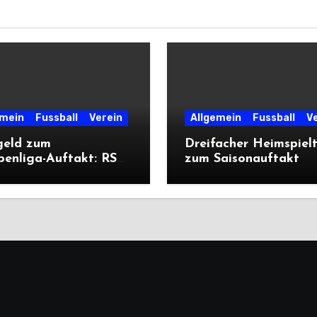
emein
Fussball
Verein
Allgemein
Fussball
V
geld zum
Dreifacher Heimspiel
penliga-Auftakt: RSV
zum Saisonauftakt
liegt Cleeberg
ich