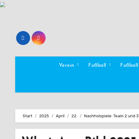
Zum
Inhalt
springen
Verein
Fußball
Fußbal
Start
2025
April
22.
Nachholspiele: Team 2 und 3 