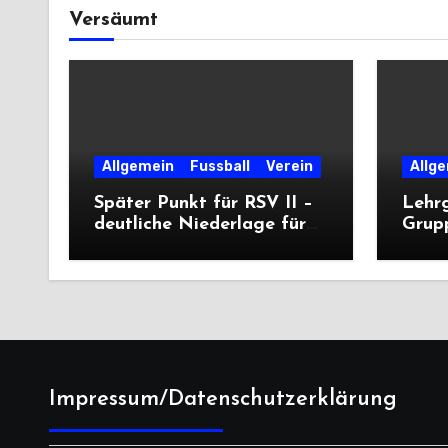
Versäumt
Allgemein
Fussball
Verein
Allg
Später Punkt für RSV II –
Lehr
deutliche Niederlage für
Grup
die Dritte
unter
deutl
Impressum/Datenschutzerklärung