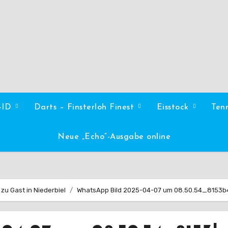
l-ID
Darts – Finsterloh Finest
Eisstock
Ten
Neue „Echo“-Ausgabe online
zu Gast in Niederbiel
WhatsApp Bild 2025-04-07 um 08.50.54_8153b