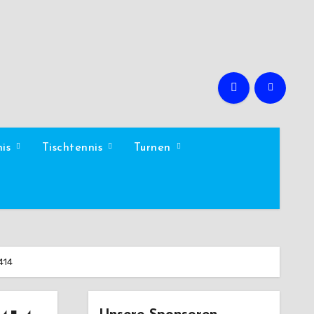
nis
Tischtennis
Turnen
414