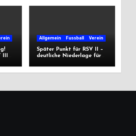
erein
Allgemein
Fussball
Verein
eg!
Später Punkt für RSV II –
III
deutliche Niederlage für
die Dritte