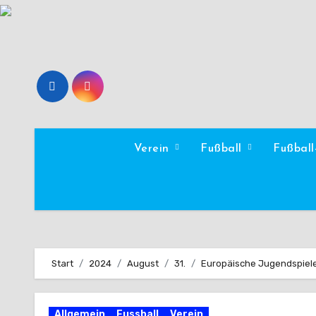
Zum
Inhalt
springen
Verein
Fußball
Fußbal
Start
2024
August
31.
Europäische Jugendspiele 
Allgemein
Fussball
Verein