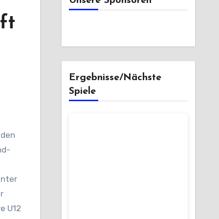
Unsere Sponsoren
ft
Ergebnisse/Nächste
Spiele
 den
nd-
unter
r
re U12