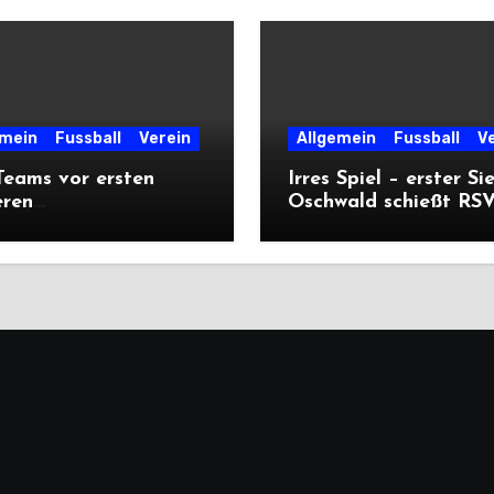
emein
Fussball
Verein
Allgemein
Fussball
V
eams vor ersten
Irres Spiel – erster Si
eren
Oschwald schießt RSV 
ärtsprüfungen der
mit Viererpack zu
n
Premiere