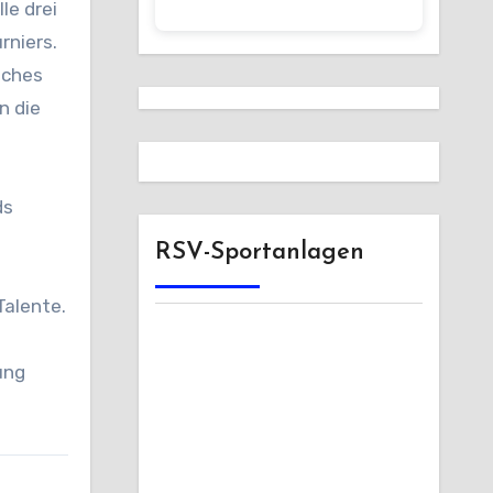
le drei
rniers.
aches
n die
ds
RSV-Sportanlagen
Talente.
ung