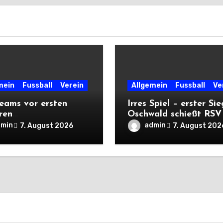
mein
Fussball
Verein
Allgemein
Fussball
Ve
eams vor ersten
Irres Spiel – erster Sie
ren
Oschwald schießt RSV 
rtsprüfungen der
mit Viererpack zu
dmin
admin
7. August 2026
7. August 202
n
Premiere