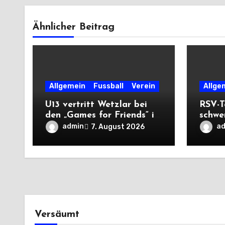
Ähnlicher Beitrag
Allgemein
Fussball
Verein
Allge
U13 vertritt Wetzlar bei
RSV-T
den „Games for Friends“ in
schwe
Tschechien
Auswä
admin
a
7. August 2026
Saiso
Versäumt