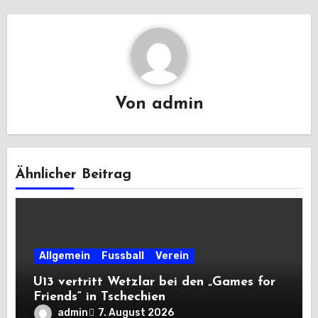
Von
admin
Ähnlicher Beitrag
Allgemein
Fussball
Verein
U13 vertritt Wetzlar bei den „Games for
Friends“ in Tschechien
admin
7. August 2026