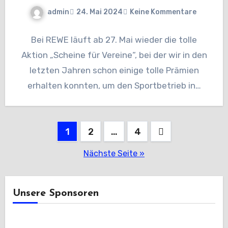
admin
24. Mai 2024
Keine Kommentare
Bei REWE läuft ab 27. Mai wieder die tolle
Aktion „Scheine für Vereine“, bei der wir in den
letzten Jahren schon einige tolle Prämien
erhalten konnten, um den Sportbetrieb in…
Seitennummerierung
1
2
…
4
der
Nächste Seite »
Beiträge
Unsere Sponsoren