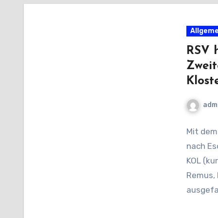
Allgeme
RSV h
Zweit
Klost
adm
Mit dem
nach Es
KOL (ku
Remus, 
ausgefal