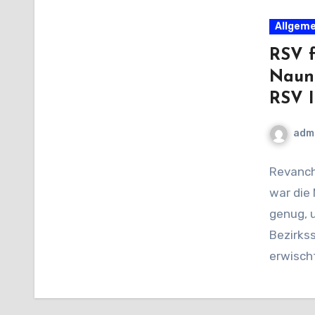
Allgeme
RSV f
Naunh
RSV I
adm
Revanch
war die
genug, 
Bezirks
erwisch