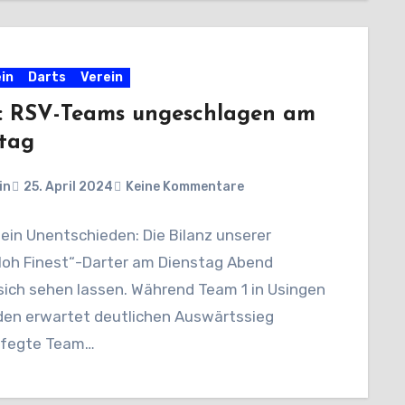
in
Darts
Verein
: RSV-Teams ungeschlagen am
tag
in
25. April 2024
Keine Kommentare
 ein Unentschieden: Die Bilanz unserer
rloh Finest“-Darter am Dienstag Abend
sich sehen lassen. Während Team 1 in Usingen
 den erwartet deutlichen Auswärtssieg
, fegte Team…