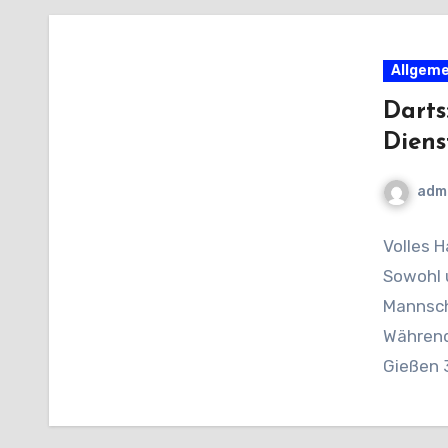
Allgeme
Darts
Diens
adm
Volles 
Sowohl 
Mannsch
Während
Gießen 3