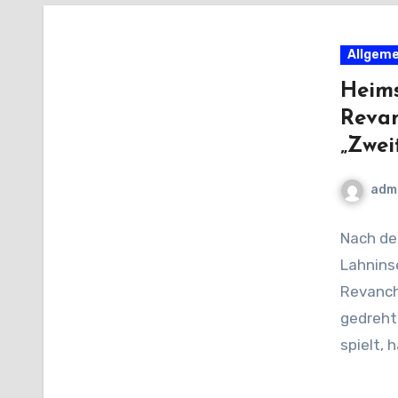
Allgeme
Heims
Reva
„Zwei
adm
Nach der
Lahnins
Revanch
gedreht
spielt, 