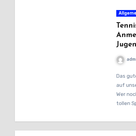
Allgeme
Tenni
Anme
Jugen
adm
Das gute
auf unse
Wer noch
tollen S