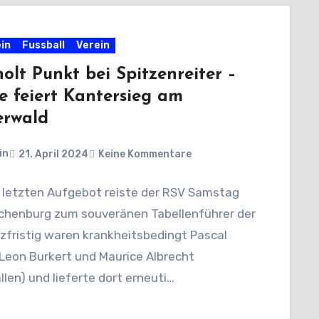
in
Fussball
Verein
olt Punkt bei Spitzenreiter –
e feiert Kantersieg am
erwald
in
21. April 2024
Keine Kommentare
 letzten Aufgebot reiste der RSV Samstag
chenburg zum souveränen Tabellenführer der
rzfristig waren krankheitsbedingt Pascal
Leon Burkert und Maurice Albrecht
len) und lieferte dort erneuti…