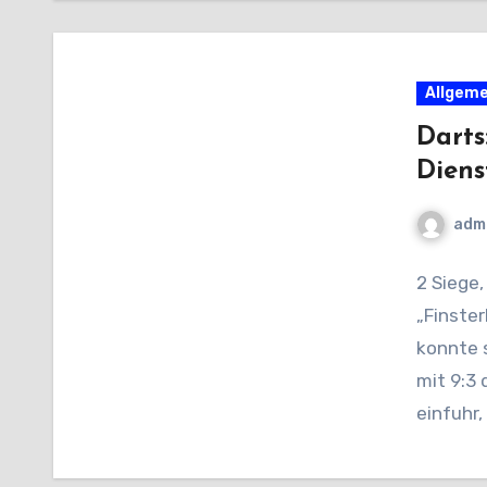
Allgeme
Darts
Diens
adm
2 Siege,
„Finste
konnte 
mit 9:3
einfuhr