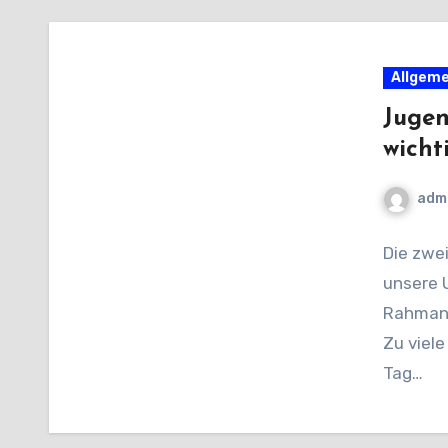
Allgeme
Jugen
wicht
adm
Die zwe
unsere U
Rahmani
Zu viele
Tag…