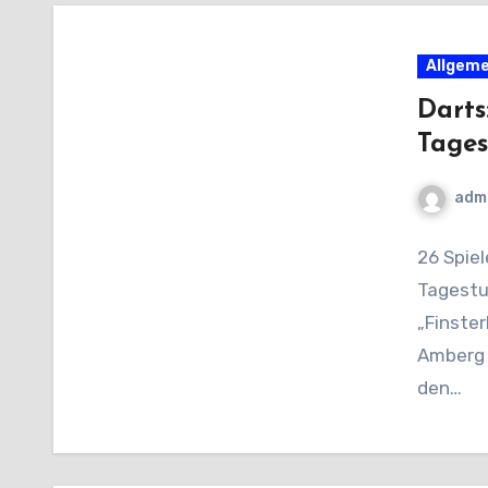
Allgeme
Darts
Tages
adm
26 Spie
Tagestur
„Finster
Amberg a
den…