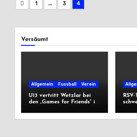
Seitennummerierung
1
…
3
4
der
Beiträge
Versäumt
Allgemein
Fussball
Verein
Allg
U13 vertritt Wetzlar bei
RSV-T
den „Games for Friends“ in
schw
Tschechien
Ausw
Saiso