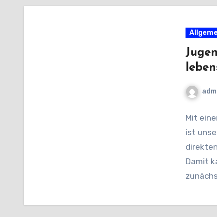
Allgeme
Jugen
leben
adm
Mit ein
ist uns
direkte
Damit k
zunächs
aber no