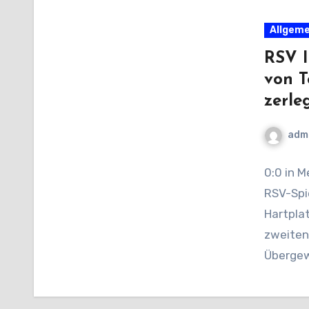
Allgeme
RSV I
von T
zerle
adm
0:0 in 
RSV-Spie
Hartpla
zweiten
Übergew