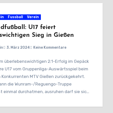
in
Fussball
Verein
dfußball: U17 feiert
swichtigen Sieg in Gießen
in
3. März 2024
Keine Kommentare
em überlebenswichtigen 2:1-Erfolg im Gepäck
ere U17 vom Gruppenliga-Auswärtsspiel beim
n Konkurrenten MTV Gießen zurückgekehrt.
ann die Wunram-/Reguengo-Truppe
t einmal durchatmen, ausruhen darf sie sich
ch…