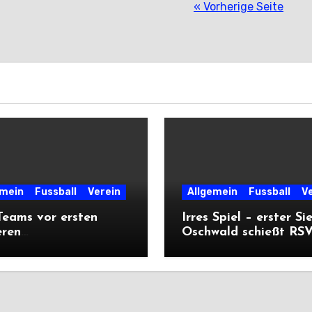
« Vorherige Seite
emein
Fussball
Verein
Allgemein
Fussball
V
eams vor ersten
Irres Spiel – erster Si
eren
Oschwald schießt RSV 
ärtsprüfungen der
mit Viererpack zu
n
Premiere