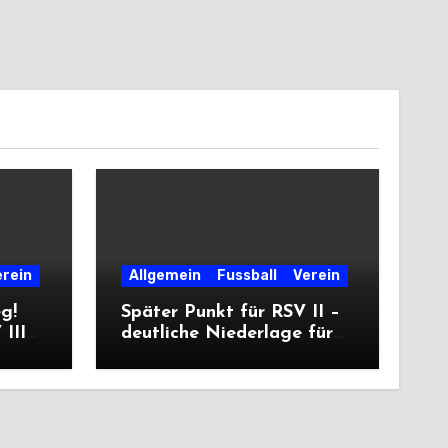
erein
Allgemein
Fussball
Verein
eg!
Später Punkt für RSV II –
III
deutliche Niederlage für
die Dritte