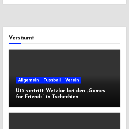
Versäumt
Allgemein
Fussball
Verein
U13 vertritt Wetzlar bei den „Games
for Friends“ in Tschechien