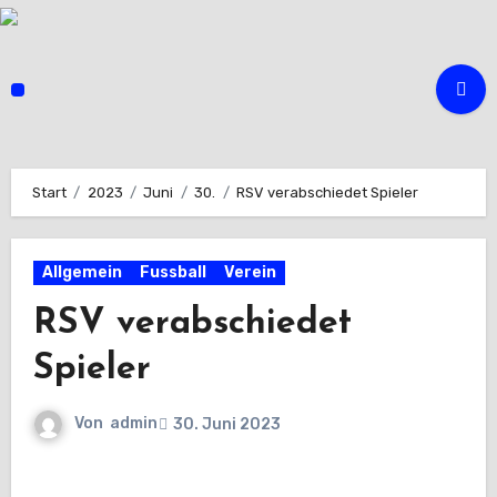
Zum
Inhalt
springen
Start
2023
Juni
30.
RSV verabschiedet Spieler
Allgemein
Fussball
Verein
RSV verabschiedet
Spieler
Von
admin
30. Juni 2023