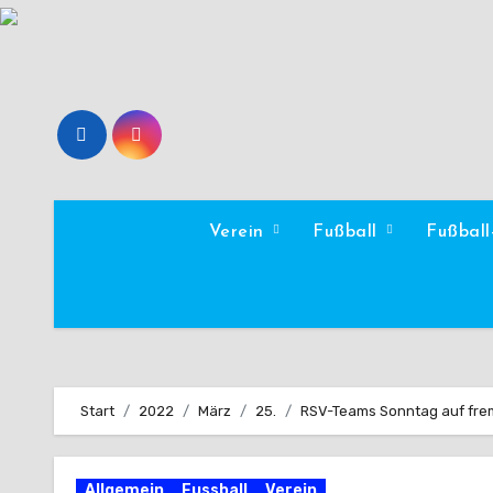
Zum
Inhalt
springen
Verein
Fußball
Fußbal
Start
2022
März
25.
RSV-Teams Sonntag auf fre
Allgemein
Fussball
Verein