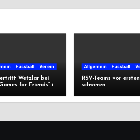
emein
Fussball
Verein
Allgemein
Fussball
V
ertritt Wetzlar bei
RSV-Teams vor ersten
Games for Friends“ in
schweren
chien
Auswärtsprüfungen d
Saison