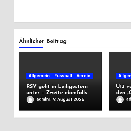
Ähnlicher Beitrag
Allgemein
Fussball
Verein
Allge
RSV geht in Leihgestern
U13 ve
unter – Zweite ebenfalls
den „
auswärts punktlos
Tsche
admin
a
9. August 2026