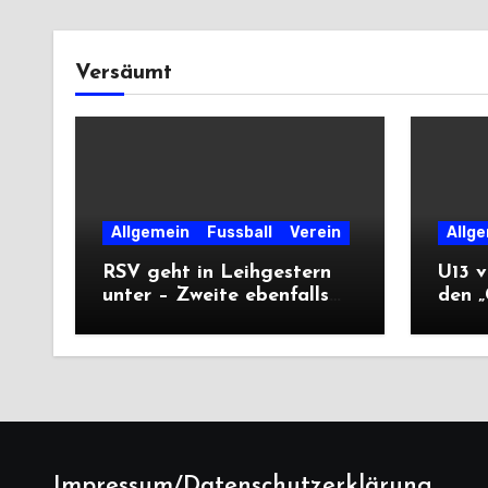
Versäumt
Allgemein
Fussball
Verein
Allg
RSV geht in Leihgestern
U13 v
unter – Zweite ebenfalls
den „
auswärts punktlos
Tsche
Impressum/Datenschutzerklärung