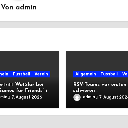
Von
admin
mein
Fussball
Verein
Allgemein
Fussball
Ve
rtritt Wetzlar bei
RSV-Teams vor ersten
Games for Friends“ in
schweren
chien
Auswärtsprüfungen de
dmin
admin
7. August 2026
7. August 202
Saison