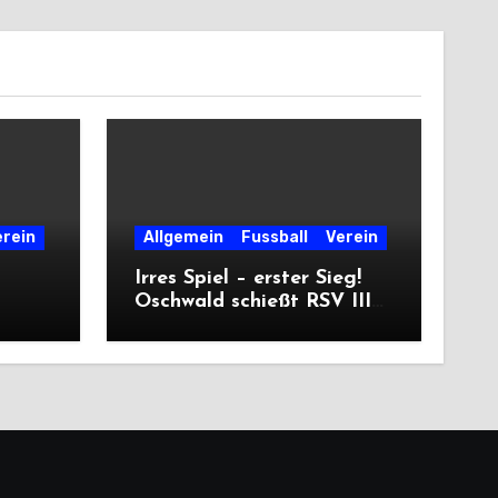
erein
Allgemein
Fussball
Verein
Irres Spiel – erster Sieg!
Oschwald schießt RSV III
er
mit Viererpack zu
Premiere