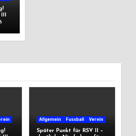
g!
III
6
erein
Allgemein
Fussball
Verein
eg!
Später Punkt für RSV II –