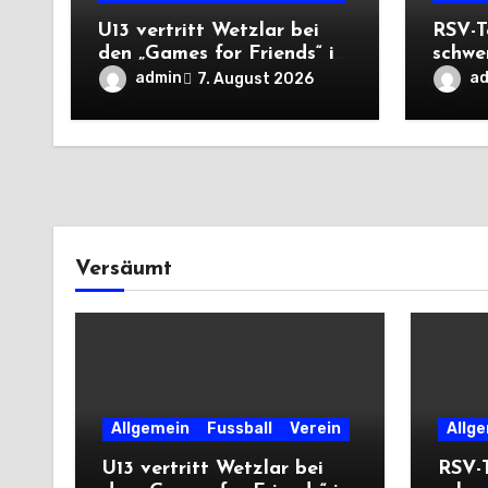
U13 vertritt Wetzlar bei
RSV-T
den „Games for Friends“ in
schwe
Tschechien
Auswä
admin
a
7. August 2026
Saiso
Versäumt
Allgemein
Fussball
Verein
Allg
U13 vertritt Wetzlar bei
RSV-T