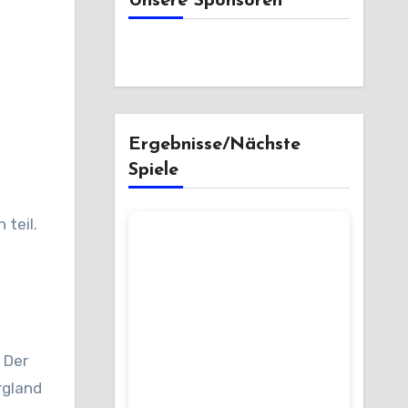
Unsere Sponsoren
Ergebnisse/Nächste
Spiele
f
 Der
rgland