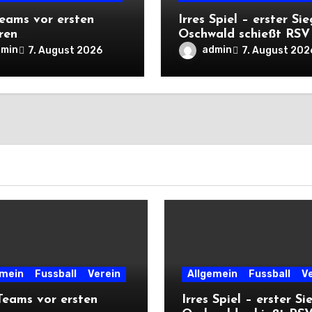
eams vor ersten
Irres Spiel – erster Sie
ren
Oschwald schießt RSV 
rtsprüfungen der
mit Viererpack zu
dmin
admin
7. August 2026
7. August 202
n
Premiere
emein
Fussball
Verein
Allgemein
Fussball
V
eams vor ersten
Irres Spiel – erster Si