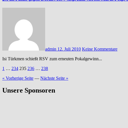
admin
12. Juli 2010
Keine Kommentare
Isi Türkmen schießt RSV zum erneuten Pokalgewinn...
Seitennummerierung
1
…
234
235
236
…
238
der
« Vorherige Seite
—
Nächste Seite »
Beiträge
Unsere Sponsoren