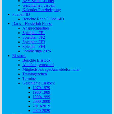
RSV-Schiedsrichter
Geschichte Fussball
Kalender Platzbelegung
Fußball-ID
Berichte Reha/Fußball-ID
Darts – Finsterloh Finest
Ansprechpartner
Spielplan FF1
Spielplan FF2
Spielplan FF3
Spielplan FF4
Sommerliga 2026
Eisstock
Berichte Eisstock
Abteilungsvorstand
Mitgliedsbeiträge/Anmeldeformular
Trainingszeiten
Termine
Geschichte Eisstock
1970-1979
1980-1989
1990-1999
2000-2009
2010-2019
2020-2029