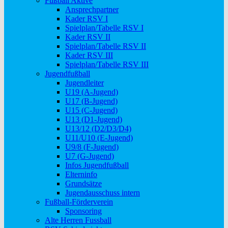
Fußball Aktive
Ansprechpartner
Kader RSV I
Spielplan/Tabelle RSV I
Kader RSV II
Spielplan/Tabelle RSV II
Kader RSV III
Spielplan/Tabelle RSV III
Jugendfußball
Jugendleiter
U19 (A-Jugend)
U17 (B-Jugend)
U15 (C-Jugend)
U13 (D1-Jugend)
U13/12 (D2/D3/D4)
U11/U10 (E-Jugend)
U9/8 (F-Jugend)
U7 (G-Jugend)
Infos Jugendfußball
Elterninfo
Grundsätze
Jugendausschuss intern
Fußball-Förderverein
Sponsoring
Alte Herren Fussball