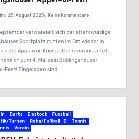
ngshäuser Äppelwoi-Fest!
in
25. August 2025
Keine Kommentare
September verwandelt sich der altehrwürdige
shäuser Sportplatz mitten im Ort wieder in
ssische Äppelwoi-Kneipe. Dann veranstaltet
 nämlich zum 4. Mal sein Büblingshäuser
i-Fest! Eingeladen sind…
in
Darts
Eisstock
Fussball
tik/Turnen
Reha/Fußball-ID
Tennis
nnis
Verein