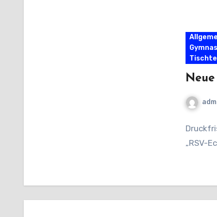
Allgeme
Gymnas
Tischte
Neue 
adm
Druckfri
„RSV-Ec