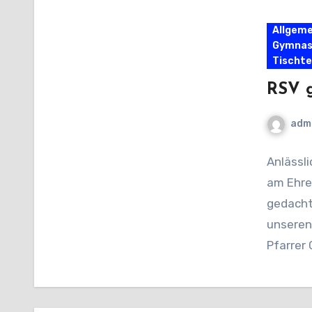
Allgeme
Gymnas
Tischte
RSV g
adm
Anlässl
am Ehre
gedacht
unseren
Pfarrer 