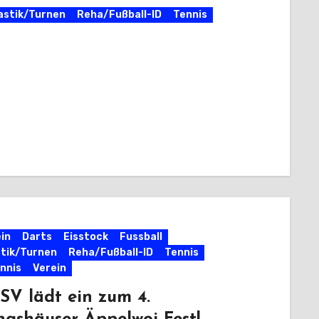
stik/Turnen
Reha/Fußball-ID
Tennis
in
Darts
Eisstock
Fussball
tik/Turnen
Reha/Fußball-ID
Tennis
nnis
Verein
SV lädt ein zum 4.