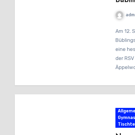
Bübli
adm
Am 12. 
Bübling
eine he
der RSV
Äppelwo
Allgeme
Gymnas
Tischte