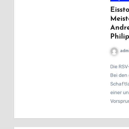
Eisst
Meist
Andre
Phili
adm
Die RSV
Bei den
Schaftl
einer u
Vorspru