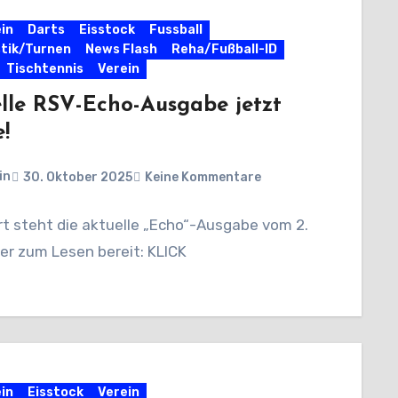
in
Darts
Eisstock
Fussball
tik/Turnen
News Flash
Reha/Fußball-ID
Tischtennis
Verein
lle RSV-Echo-Ausgabe jetzt
!
in
30. Oktober 2025
Keine Kommentare
rt steht die aktuelle „Echo“-Ausgabe vom 2.
r zum Lesen bereit: KLICK
in
Eisstock
Verein