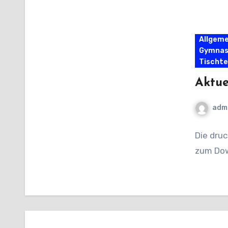
Allgeme
Gymnas
Tischte
Aktue
adm
Die dru
zum Dow