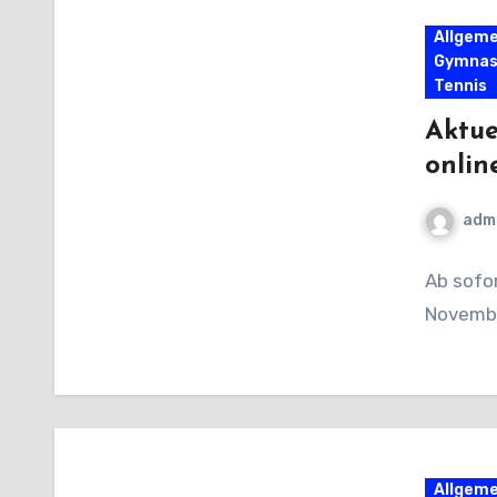
Allgeme
Gymnas
Tennis
Aktue
online
adm
Ab sofo
Novembe
Allgeme